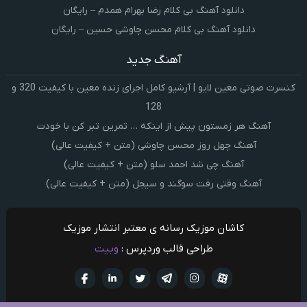
دانلود آهنگ بی کلام رضا بهرام همدم – رایگان
دانلود آهنگ بی کلام محسن چاوشی حسین – رایگان
آهنگ جدید
کنسرت صوتی معین لایو | آرشیو کامل اجرای زنده معین با کیفیت 320 و
128
آهنگ هر زمستون پیش از اینکه … تمرین تبر کن با خودت
آهنگ چهل روز محسن چاوشی (متن + کیفیت عالی)
آهنگ چی شد احمد سلو (متن + کیفیت عالی)
آهنگ وقتی رفت سوگند و سیجل (متن + کیفیت عالی)
کاشان موزیک رسانه ی معتبر انتشار موزیک
طراحی قالب وردپرس :
وبیت
آپارات
تلگرام
تويتر
اینستاگرام
لینکدین
فيسبو