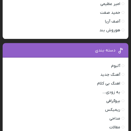
امیر عظیمی
حمید صفت
آصف آریا
هوروش بند
دسته بندی
آلبوم
آهنگ جدید
اهنگ بی کلام
به زودی…
بیوگرافی
ریمیکس
مداحی
مقالات