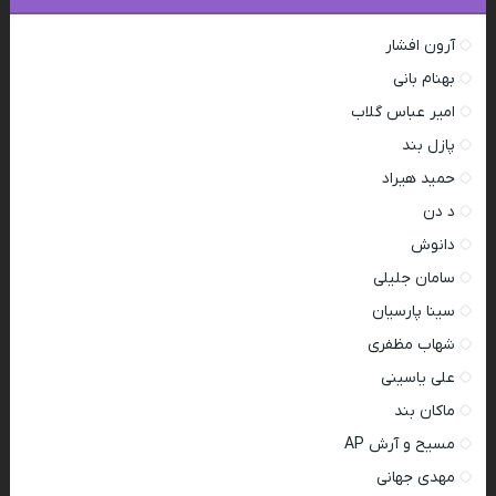
آرون افشار
بهنام بانی
امیر عباس گلاب
پازل بند
حمید هیراد
د دن
دانوش
سامان جلیلی
سینا پارسیان
شهاب مظفری
علی یاسینی
ماکان بند
مسیح و آرش AP
مهدی جهانی