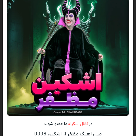
در
کانال تلگرام
ما عضو شوید
متن اهنگ مظفر از اشکین 0098