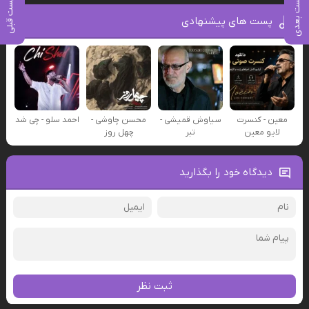
پست بعدی
پست قبلی
پست های پیشنهادی
معین - کنسرت
سیاوش قمیشی -
محسن چاوشی -
احمد سلو - چی شد
لایو معین
تبر
چهل روز
دیدگاه خود را بگذارید
ثبت نظر