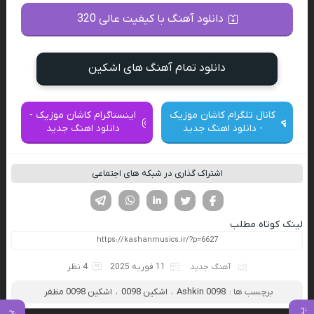
دانلود آهنگ با کیفیت عالی 320
دانلود تمام آهنگ های اشکین
کانال تلگرام کاشان موزیک
اینستاگرام کاشان موزیک -
- دانلود اهنگ جدید
دانلود اهنگ جدید
اشتراک گذاری در شبکه های اجتماعی
فیسوک
تویتر
لینکدین
واتساپ
تلگرام
لینک کوتاه مطلب
آهنگ جدید
11 فوریه 2025
4 نظر
برچسب ها :
Ashkin 0098
،
اشکین 0098
،
اشکین 0098 مظفر