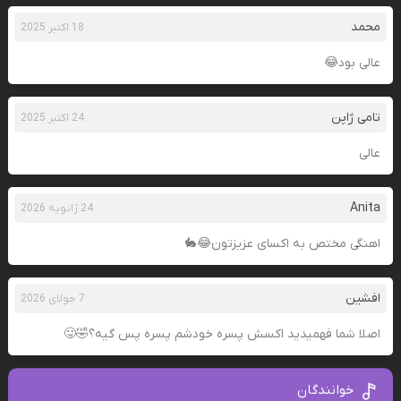
محمد
18 اکتبر 2025
عالی بود😂
تامی ژاپن
24 اکتبر 2025
عالی
Anita
24 ژانویه 2026
اهنگی مختص به اکسای عزیزتون😂🐇
افشین
7 جولای 2026
اصلا شما فهمیدید اکسش پسره خودشم پسره پس گیه؟🤣😛
خوانندگان