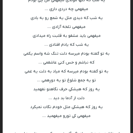
یه شب که تنها موندی میفهمی من چی بودم
میفهمی چه دردی داری …
یه شب که دیدی مثل یه شمع رو به بادی
میفهمی تلخه آزادی …
میفهمی باید عشقو به قلبت راه میدادی
یه شب که یادم افتادی …
به تو گفته بودم میرسه دلت تنگ شه واسم یکمی
که نباشم و حس کنی عاشقمی …
به تو گفته بودم میرسه که میاد به دلت یه غمی
تو یه جمع شلوغ تو یه دورِهمی …
یه روز که هیشکی حرف نگاهتو نفهمید
دلت از آدما بد دید …
یه روز که هیشکی مثل خودم نگات نمیکرد
میفهمی کی تورو میفهمید …