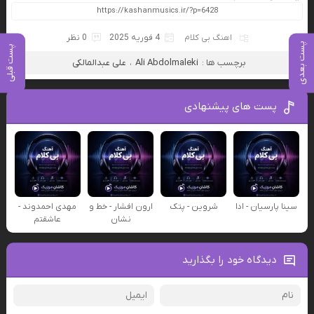
اهنگ بی کلام
4 فوریه 2025
0 نظر
پست بعدی
پست قبلی
برچسب ها :
Ali Abdolmaleki
،
علی عبدالمالکی
پست های پیشنهادی
سینا پارسیان - ادا
شروین - پتک
ارون افشار - خط و
مهدی احمدوند -
نشان
عاشقتم
دیدگاه خود را بگذارید