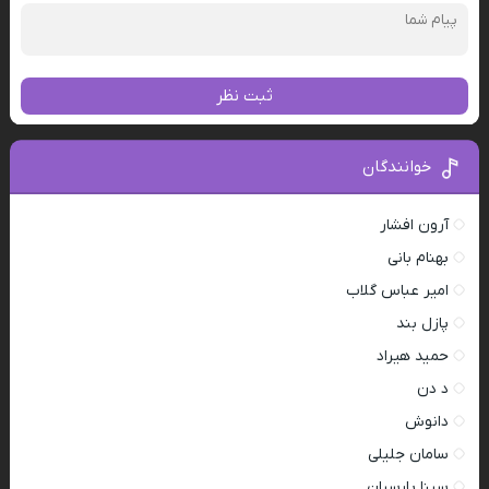
ثبت نظر
خوانندگان
آرون افشار
بهنام بانی
امیر عباس گلاب
پازل بند
حمید هیراد
د دن
دانوش
سامان جلیلی
سینا پارسیان