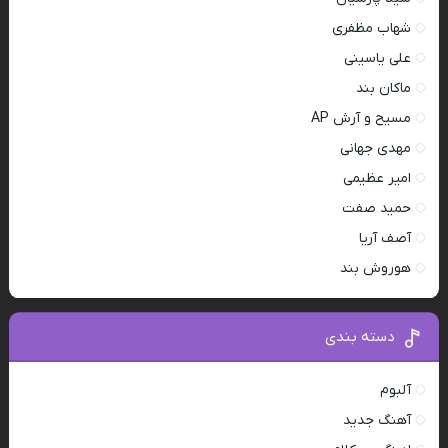
شهاب مظفری
علی یاسینی
ماکان بند
مسیح و آرش AP
مهدی جهانی
امیر عظیمی
حمید صفت
آصف آریا
هوروش بند
دسته بندی
آلبوم
آهنگ جدید