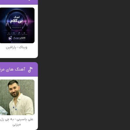
ویناک - پارافین
آهنگ های مرت
علی یاسینی - به چی زل
میزنی