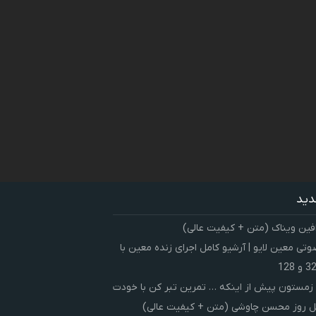
دید
فین ویناک (متن + کیفیت عالی)
ی معین لایو | آرشیو کامل اجرای زنده معین با
زمستون پیش از اینکه … تمرین تبر کن با خودت
 روز محسن چاوشی (متن + کیفیت عالی)