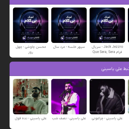
Jack Jezzro - سریال
سپهر خلسه - مرد سال
محسن چاوشی - چهل
فرام Que Sera, Sera
روز
بط علی یاسینی
علی یاسینی - چراغونی
علی یاسینی - نصف شب
علی یاسینی - نده قول