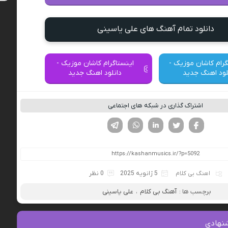
دانلود تمام آهنگ های علی یاسینی
گرام کاشان موزیک -
اینستاگرام کاشان موزیک -
لود اهنگ جدید
دانلود اهنگ جدید
اشتراک گذاری در شبکه های اجتماعی
فیسوک
تویتر
لینکدین
واتساپ
تلگرام
اهنگ بی کلام
5 ژانویه 2025
0 نظر
برچسب ها :
آهنگ بی کلام
،
علی یاسینی
نهادی