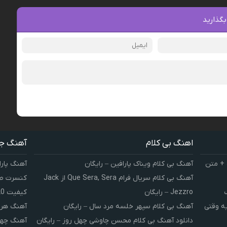
بگذارید
اهنگ بی کلام
آهنگ ج
 + متن
آهنگ بی کلام ویناک پارافین – رایگان
آهنگ پارا
آهنگ بی کلام سریال فرام Que Sera, Sera از Jack
کنسرت صوت
Jezzro – رایگان
کیفیت 320 و 128
یه وقتی
آهنگ بی کلام سپهر خلسه مرد سال – رایگان
آهنگ هر 
دانلود آهنگ بی کلام محسن چاوشی چهل روز – رایگان
آهنگ چهل