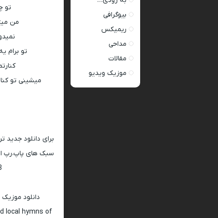
به زودی…
تو چ
بیوگرافی
من میت
ریمیکس
نمیدون
مداحی
تو برام 
مقالات
کنارتم
موزیک ویدیو
میشینی تو کنار
برای دانلود جدید ت
سبک های پاپ،رپ ار 
128 و 320
دانلود موزیک 
d local hymns of