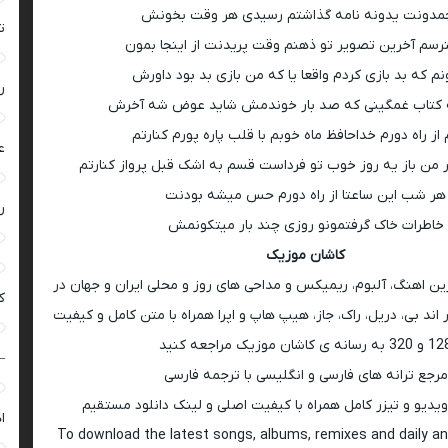
مدونت یدونه نامه گذاشتم رسیدی هر وقت بخونش
ت
رسم آخرین تصویر تو ذهنم وقت پریدنت از اینجا بمون
م که بد بازی کردم واقعا یا که من بازی بد بود داورش
ر
یه کتاب غمگینی که صد بار خوندمش شاید عوض شه آخرش
 از راه دورم خداحافظ ماه خوبم با قلب پاره پورم کنارتم
ع
 من باز یه روز خوب تو فرداست قسم به اشک قبل پرواز کنارتم
هر شب این ساعتا از راه دورم حس میشه بودنت
ر
خاطرات خاک گرفتمونو روزی چند بار میتکونمش
کاشان موزیک
رین اهنگ، آلبوم، ریمیکس و مداحی های روز و محلی ایران و جهان در
ک
اند بی، دریل، راک، جاز، هیپ هاپ و اپرا همراه با متن کامل و کیفیت
 به رسانه ی کاشان موزیک مراجعه کنید
–
مرجع ترانه های فارسی و انگلیسی با ترجمه فارسی
ویدیو و تیزر کامل همراه با کیفیت اصلی و لینک دانلود مستقیم
ا
To download the latest songs, albums, remixes and daily an