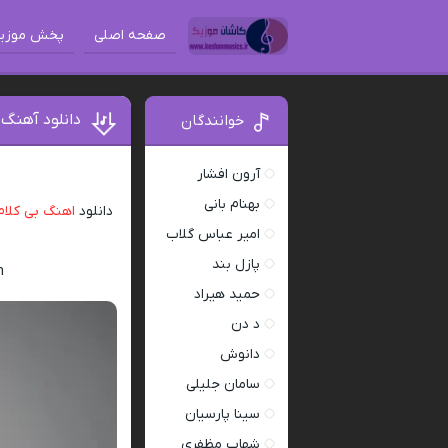
صفحه اصلی
پخش موزی
دانلود آهنگ 
خوانندگان
آرون افشار
بهنام بانی
دانلود
اهنگ بی کلام
امیر عباس گلاب
پازل بند
m
حمید هیراد
د دن
دانوش
سامان جلیلی
سینا پارسیان
شهاب مظفری