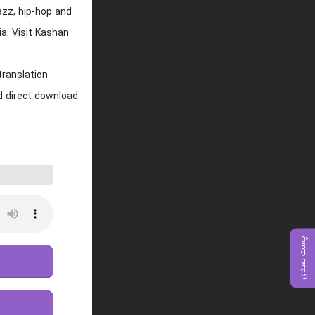
jazz, hip-hop and
ia. Visit Kashan
translation
nd direct download
پست بعدی