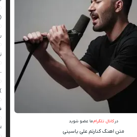
(
ر
زن
–
)
ق
در
کانال تلگرام
ما عضو شوید
ا
متن اهنگ کنارتم علی یاسینی