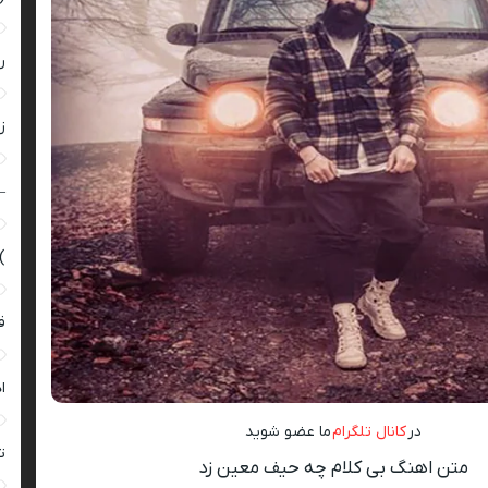
ر
زن
–
)
ق
ا
در
کانال تلگرام
ما عضو شوید
ت
متن اهنگ بی کلام چه حیف معین زد