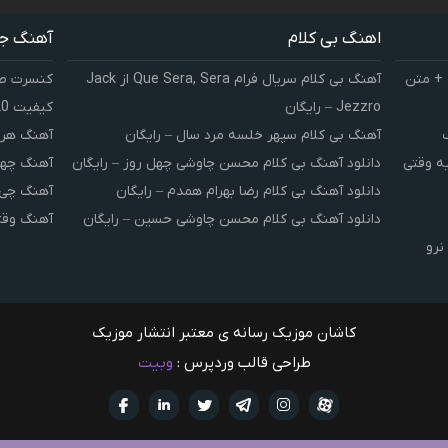
اهنگ بی کلام
آهنگ ج
 + متن
آهنگ بی کلام سریال فرام Que Sera, Sera از Jack
کنسرت صوت
Jezzro – رایگان
کیفیت 320 و 128
آهنگ بی کلام سپهر خلسه مرد سال – رایگان
آهنگ هر 
یه وقتی
دانلود آهنگ بی کلام محسن چاوشی چهل روز – رایگان
آهنگ چهل
دانلود آهنگ بی کلام رضا بهرام همدم – رایگان
آهنگ چی 
دانلود آهنگ بی کلام محسن چاوشی حسین – رایگان
آهنگ وقت
نرو
کاشان موزیک رسانه ی معتبر انتشار موزیک
طراحی قالب وردپرس :
وبیت
آپارات
تلگرام
تويتر
اینستاگرام
لینکدین
فيسبو