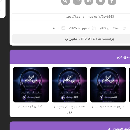
ر
اهنگ بی کلام
9 فوریه 2025
0 نظر
برچسب ها :
moien z
،
معین زد
نهادی
سپهر خلسه - مرد سال
محسن چاوشی - چهل
رضا بهرام - همدم
روز
بط معین زد