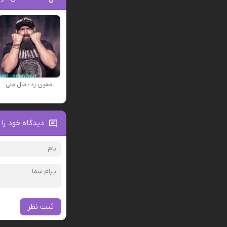
معین زد - مال منی
دیدگاه خود را 
ثبت نظر