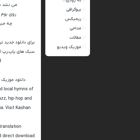
به زودی…
من نشد با
بیوگرافی
روی بوم 
ریمیکس
چه حیف
مداحی
مقالات
برای دانلود جدید ت
موزیک ویدیو
سبک های پاپ،رپ ار 
128 و 320
دانلود موزیک 
d local hymns of
jazz, hip-hop and
ia. Visit Kashan
translation
nd direct download