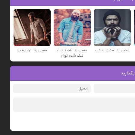
معین زد - مشق امشب
معین زد - شاید دلت
معین زد - دوباره باز
تنگ شده توام
بگذارید