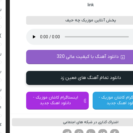
link
ر
پخش آنلاین موزیک چه حیف
)
ر
دانلود آهنگ با کیفیت عالی 320
ب
دانلود تمام آهنگ های معین زد
ر
گرام کاشان موزیک -
اینستاگرام کاشان موزیک -
لود اهنگ جدید
دانلود اهنگ جدید
ع
اشتراک گذاری در شبکه های اجتماعی
کی
فیسوک
تویتر
لینکدین
واتساپ
تلگرام