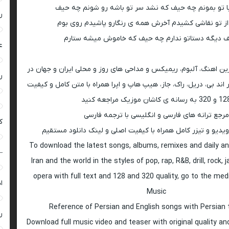
 تو بمونم چه حیف که نشد سر تو باشه رو شونم چه حیف
ر
از تو نقاشی کشیدم آخرش همه ی رنگارو پاشیدم روی بوم
 دیگه دستاتو ندارم چه حیف که خاموش میشه ستارم
ع
رین اهنگ، آلبوم، ریمیکس و مداحی های روز و محلی ایران و جهان در
ر
اند بی، دریل، راک، جاز، هیپ هاپ و اپرا همراه با متن کامل و کیفیت
 به رسانه ی کاشان موزیک مراجعه کنید
مرجع ترانه های فارسی و انگلیسی با ترجمه فارسی
ک
ویدیو و تیزر کامل همراه با کیفیت اصلی و لینک دانلود مستقیم
To download the latest songs, albums, remixes and daily an
–
Iran and the world in the styles of pop, rap, R&B, drill, rock, 
opera with full text and 128 and 320 quality, go to the med
ا
Music
Reference of Persian and English songs with Persian 
ر
Download full music video and teaser with original quality a