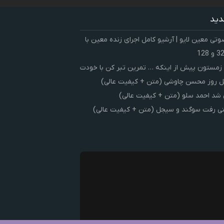
دید
ی معین لایو | آرشیو کامل اجرای زنده معین با
زمستون پیش از اینکه … تمرین تبر کن با خودت
 روز محسن چاوشی (متن + کیفیت عالی)
شد احمد سلو (متن + کیفیت عالی)
ی رفت سوگند و سیجل (متن + کیفیت عالی)
ک