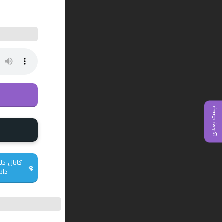
پست بعدی
کانال تل
دان