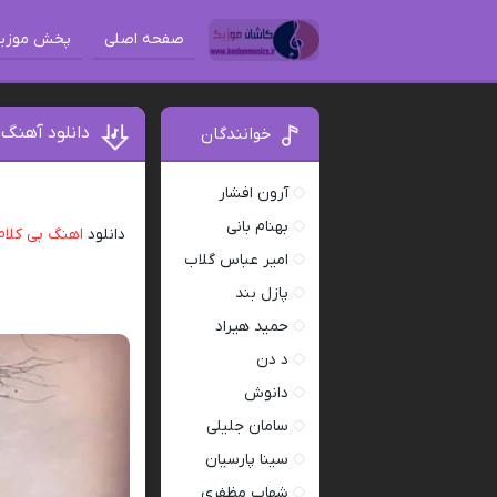
صفحه اصلی
پخش موزی
دانلود آهنگ 
خوانندگان
آرون افشار
بهنام بانی
دانلود
اهنگ بی کلام
امیر عباس گلاب
پازل بند
حمید هیراد
د دن
دانوش
سامان جلیلی
سینا پارسیان
شهاب مظفری