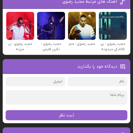
آهنگ های مرتبط مجید رضوی
مجید رضوی - بی
مجید رضوی - منم
مجید رضوی -
مجید رضوی - پر
کلام کی میدونه
نگین قلبمی
میزنه
دیدگاه خود را بگذارید
ثبت نظر