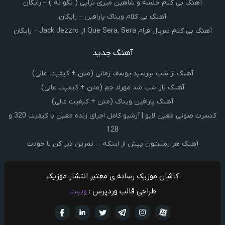
آهنگ بی کلام خلسه و شاهین میری تراپی ( نگو نه ) – رایگان
آهنگ بی کلام ویناک پارافین – رایگان
آهنگ بی کلام سریال فرام Que Sera, Sera از Jack Jezzro – رایگان
آهنگ جدید
آهنگ از شب بپرسید یوسف زمانی (متن + کیفیت عالی)
آهنگ باز شب شد مهراد جم (متن + کیفیت عالی)
آهنگ پارافین ویناک (متن + کیفیت عالی)
کنسرت صوتی معین لایو | آرشیو کامل اجرای زنده معین با کیفیت 320 و
128
آهنگ هر زمستون پیش از اینکه … تمرین تبر کن با خودت
کاشان موزیک رسانه ی معتبر انتشار موزیک
طراحی قالب وردپرس :
وبیت
آپارات
تلگرام
تويتر
اینستاگرام
لینکدین
فيسبو