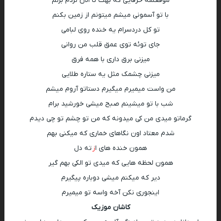
موقعشه حرفایی که بهت تا الان نزدم بزنم
با تو آسمونی میشم میتونم از زمین بکنم
تو کل دردسرام یه خنده روی لبامی
جای توئه توی عمق قلب من روانی
میزنی برق داری با همه فرق
میزنی چشمک مثل یه ستاره طلایی
من واست میمیرم میگیرم دستاتو آروم میشم
شب با تو میشینم صبح میشی خورشید برام
گرماتو میدی من کی میدونه که من تو چشم تو چی دیدم
شدم معتاد اون نگاهای خماری که میکنی بهم
همون خنده های ا
ز
ته دل
همون لحظه هایی که میدی تو الکی بهم گیر
دیر که میکنم میشی دوباره پیگیرم
اینجوری نکن آخه واسه تو میمیرم
کاشان موزیک