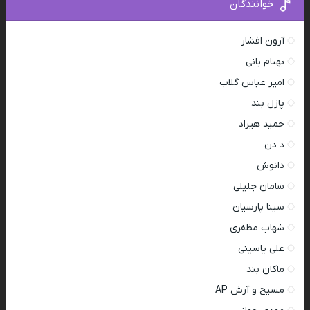
خوانندگان
آرون افشار
بهنام بانی
امیر عباس گلاب
پازل بند
حمید هیراد
د دن
دانوش
سامان جلیلی
سینا پارسیان
شهاب مظفری
علی یاسینی
ماکان بند
مسیح و آرش AP