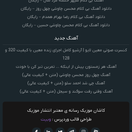
آهنگ بی کلام سپهر خلسه مرد سال – رایگان
دانلود آهنگ بی کلام محسن چاوشی چهل روز – رایگان
دانلود آهنگ بی کلام رضا بهرام همدم – رایگان
دانلود آهنگ بی کلام محسن چاوشی حسین – رایگان
آهنگ جدید
کنسرت صوتی معین لایو | آرشیو کامل اجرای زنده معین با کیفیت 320 و
128
آهنگ هر زمستون پیش از اینکه … تمرین تبر کن با خودت
آهنگ چهل روز محسن چاوشی (متن + کیفیت عالی)
آهنگ چی شد احمد سلو (متن + کیفیت عالی)
آهنگ وقتی رفت سوگند و سیجل (متن + کیفیت عالی)
کاشان موزیک رسانه ی معتبر انتشار موزیک
طراحی قالب وردپرس :
وبیت
آپارات
تلگرام
تويتر
اینستاگرام
لینکدین
فيسبو