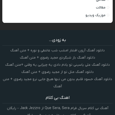
مقالات
موزیک ویدیو
به زودی...
دانلود آهنگ آرون افشار امشب شب عاشقی و نوره + متن آهنگ
دانلود آهنگ باز شبگردی مجید رضوی + متن آهنگ
دانلود آهنگ علی یاسینی تو یادم دادی یه چیزایی یه وقتی +متن آهنگ
دانلود آهنگ مثل تو از مجید رضوی + متن آهنگ
دانلود آهنگ حسود قلبم بدون من تنها هیچ جایی نرو مجید رضوی + متن
آهنگ
اهنگ بی کلام
آهنگ بی کلام سریال فرام Que Sera, Sera از Jack Jezzro – رایگان