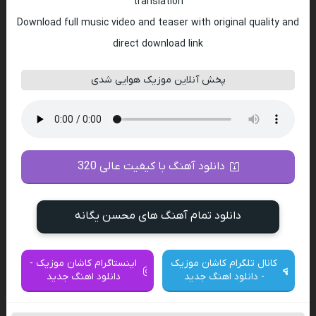
translation
Download full music video and teaser with original quality and
direct download link
پخش آنلاین موزیک هوایی شدی
دانلود آهنگ با کیفیت عالی 320
دانلود تمام آهنگ های محسن یگانه
کانال تلگرام کاشان موزیک
اینستاگرام کاشان موزیک -
- دانلود اهنگ جدید
دانلود اهنگ جدید