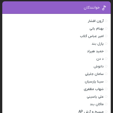
خوانندگان
آرون افشار
بهنام بانی
امیر عباس گلاب
پازل بند
حمید هیراد
د دن
دانوش
سامان جلیلی
سینا پارسیان
شهاب مظفری
علی یاسینی
ماکان بند
مسیح و آرش AP