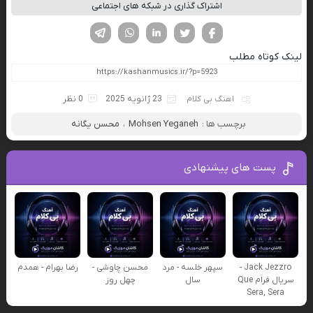
اشتراک گذاری در شبکه های اجتماعی
فیسوک
تویتر
لینکدین
واتساپ
تلگرام
لینک کوتاه مطلب
اهنگ بی کلام
23 ژانویه 2025
0 نظر
برچسب ها :
Mohsen Yeganeh
،
محسن یگانه
پست های پیشنهادی
Jack Jezzro -
سپهر خلسه - مرد
محسن چاوشی -
رضا بهرام - همدم
سریال فرام Que
سال
چهل روز
Sera, Sera