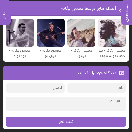
پست بعدی
پست قبلی
آهنگ های مرتبط محسن یگانه
محسن یگانه - بی
محسن یگانه -
محسن یگانه -
محسن یگانه -
کلام تقویم مچاله
خیابونا
خیال تو
خودخواه
دیدگاه خود را بگذارید
ثبت نظر