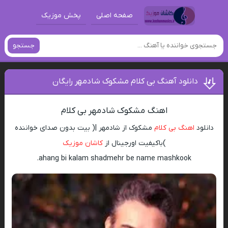
صفحه اصلی
پخش موزیک
جستجو
دانلود آهنگ بی کلام مشکوک شادمهر رایگان
اهنگ مشکوک شادمهر بی کلام
دانلود
اهنگ بی کلام
مشکوک از شادمهر |( بیت بدون صدای خواننده
)باکیفیت اورجینال از
کاشان موزیک
ahang bi kalam shadmehr be name mashkook.