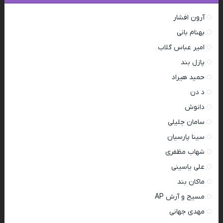
آرون افشار
بهنام بانی
امیر عباس گلاب
پازل بند
حمید هیراد
د دن
دانوش
سامان جلیلی
سینا پارسیان
شهاب مظفری
علی یاسینی
ماکان بند
مسیح و آرش AP
مهدی جهانی