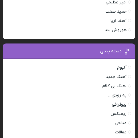
امیر عظیمی
حمید صفت
آصف آریا
هوروش بند
دسته بندی
آلبوم
آهنگ جدید
اهنگ بی کلام
به زودی…
بیوگرافی
ریمیکس
مداحی
مقالات