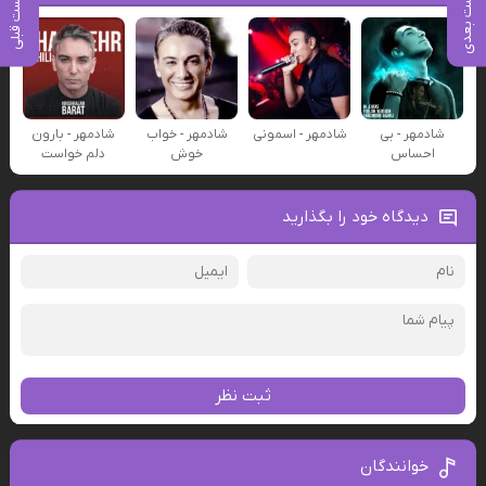
پست بعدی
پست قبلی
شادمهر - بی
شادمهر - اسمونی
شادمهر - خواب
شادمهر - بارون
احساس
خوش
دلم خواست
دیدگاه خود را بگذارید
ثبت نظر
خوانندگان