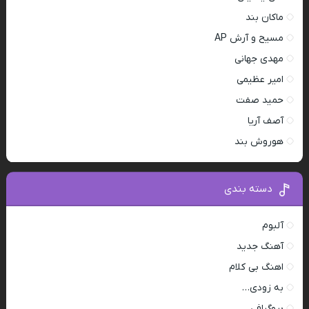
ماکان بند
مسیح و آرش AP
مهدی جهانی
امیر عظیمی
حمید صفت
آصف آریا
هوروش بند
دسته بندی
آلبوم
آهنگ جدید
اهنگ بی کلام
به زودی…
بیوگرافی