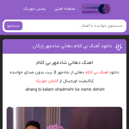
صفحه اصلی
پخش موزیک
جستجو
دانلود آهنگ بی کلام دهاتی شادمهر رایگان
اهنگ دهاتی شادمهر بی کلام
دانلود
اهنگ بی کلام
دهاتی از شادمهر |( بیت بدون صدای خواننده
)باکیفیت اورجینال از
کاشان موزیک
ahang bi kalam shadmehr be name dehati.