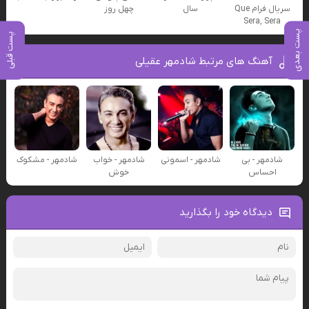
سریال فرام Que
سال
چهل روز
Sera, Sera
پست بعدی
پست قبلی
آهنگ های مرتبط شادمهر عقیلی
شادمهر - بی
شادمهر - اسمونی
شادمهر - خواب
شادمهر - مشکوک
احساس
خوش
دیدگاه خود را بگذارید