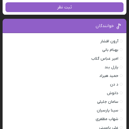
ثبت نظر
خوانندگان
آرون افشار
بهنام بانی
امیر عباس گلاب
پازل بند
حمید هیراد
د دن
دانوش
سامان جلیلی
سینا پارسیان
شهاب مظفری
علی یاسینی