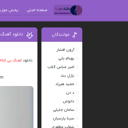
صفحه اصلی
پخش موزی
دانلود آهنگ 
خوانندگان
آرون افشار
بهنام بانی
دانلود
اهنگ بی کلام
امیر عباس گلاب
پازل بند
am
حمید هیراد
د دن
دانوش
سامان جلیلی
سینا پارسیان
شهاب مظفری