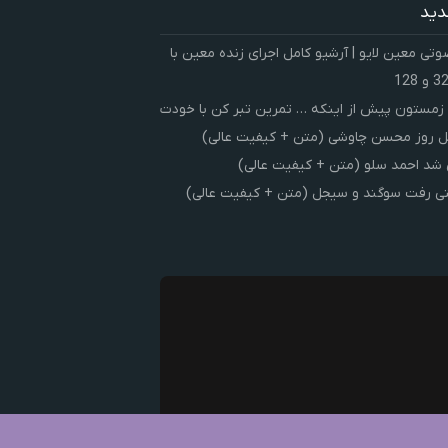
دید
ی معین لایو | آرشیو کامل اجرای زنده معین با
زمستون پیش از اینکه … تمرین تبر کن با خودت
 روز محسن چاوشی (متن + کیفیت عالی)
شد احمد سلو (متن + کیفیت عالی)
ی رفت سوگند و سیجل (متن + کیفیت عالی)
ک