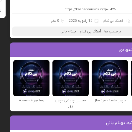
ر
اهنگ بی کلام
15 ژانویه 2025
0 نظر
برچسب ها :
آهنگ بی کلام
،
بهنام بانی
نهادی
سپهر خلسه - مرد سال
محسن چاوشی - چهل
رضا بهرام - همدم
روز
ط بهنام بانی