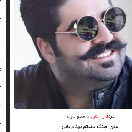
ر
زن
–
)
ق
ا
در
کانال تلگرام
ما عضو شوید
ت
متن اهنگ خستم بهنام بانی