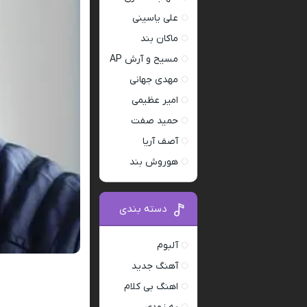
علی یاسینی
ماکان بند
مسیح و آرش AP
مهدی جهانی
امیر عظیمی
حمید صفت
آصف آریا
هوروش بند
دسته بندی
آلبوم
آهنگ جدید
اهنگ بی کلام