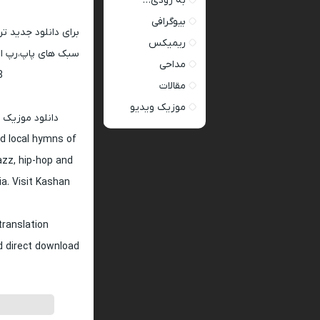
به زودی…
بیوگرافی
برای دانلود جدید ت
ریمیکس
سبک های پاپ،رپ ار 
مداحی
128 و 320
مقالات
موزیک ویدیو
دانلود موزیک 
d local hymns of
jazz, hip-hop and
ia. Visit Kashan
translation
nd direct download