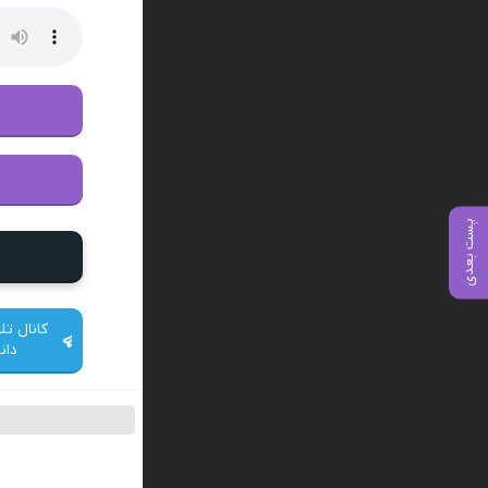
پست بعدی
کانال تل
دان