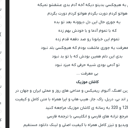
 به هیچکسی بدیتو دیگه آخه آدم بدی عشقشو نمیگه
ر
هواتو کردم دورت بگردم هواتو کردم دورت بگردم
یه جوری حال این دل دیوونه بعد تو بده
که با تموم آدما و با خودش بهم زده
)
تموم این خیابونا رو صد دفعه قدم زده
معرفت یه جوری عاشقت بودم که هیچکسی بلد نبود
ر
بدی این دلم همین بودش که با تو بد نبود
تو آدمی بودی شبیه حرفی که میزد نبود
ب
بی معرفت …
کاشان موزیک
ر
رین اهنگ، آلبوم، ریمیکس و مداحی های روز و محلی ایران و جهان در
اند بی، دریل، راک، جاز، هیپ هاپ و اپرا همراه با متن کامل و کیفیت
ع
 به رسانه ی کاشان موزیک مراجعه کنید
مرجع ترانه های فارسی و انگلیسی با ترجمه فارسی
کی
ویدیو و تیزر کامل همراه با کیفیت اصلی و لینک دانلود مستقیم