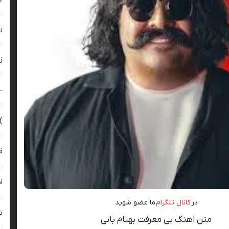
ر
زن
–
)
ق
ا
در
کانال تلگرام
ما عضو شوید
ت
متن اهنگ بی معرفت بهنام بانی