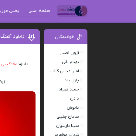
صفحه اصلی
پخش موزی
دانلود آهنگ 
خوانندگان
آرون افشار
بهنام بانی
دانلود
اهنگ بی ک
امیر عباس گلاب
پازل بند
fat
حمید هیراد
د دن
دانوش
سامان جلیلی
سینا پارسیان
شهاب مظفری