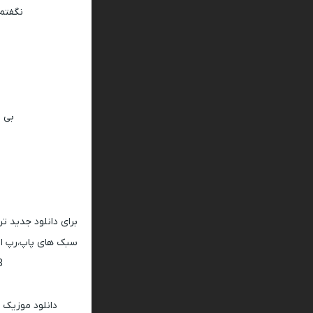
نگفتم
بی 
برای دانلود جدید ت
سبک های پاپ،رپ ار 
128 و 320
دانلود موزیک 