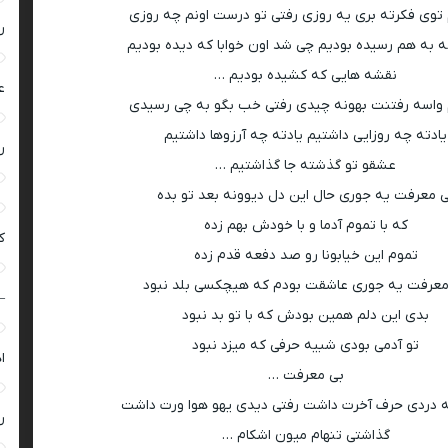
توی فکرته بری یه روزی رفتی تو درست اونم چه روزی
ر
ه به هم رسیده بودیم چی شد اون خوابا که دیده بودیم
نقشه هایی که کشیده بودیم …
ع
 واسه رفتنت بهونه چیدی رفتی خب بگو به چی رسیدی
یادته چه روزایی داشتیم یادته چه آرزوها داشتیم
ر
عشقو تو گذشته جا گذاشتیم …
 معرفت یه جوری حال این دل دیوونه بعد تو بده
که با تموم آدما و با خودش بهم زده
ک
تموم این خیابونا رو صد دفعه قدم زده
معرفت یه جوری عاشقت بودم که هیچکسی بلد نبود
–
بدی این دلم همین بودش که با تو بد نبود
تو آدمی بودی شبیه حرفی که میزد نبود
ا
بی معرفت …
 دردی حرف آخرت داشت رفتی دیدی یهو هوا ورت داشت
ر
گذاشتی تنهام میون اشکام …