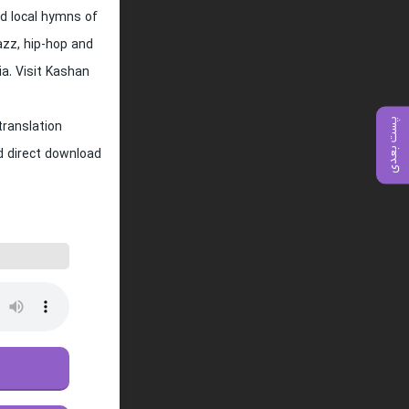
d local hymns of
jazz, hip-hop and
ia. Visit Kashan
پست بعدی
translation
nd direct download