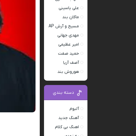
علی یاسینی
ماکان بند
مسیح و آرش AP
مهدی جهانی
امیر عظیمی
حمید صفت
آصف آریا
هوروش بند
دسته بندی
آلبوم
آهنگ جدید
اهنگ بی کلام