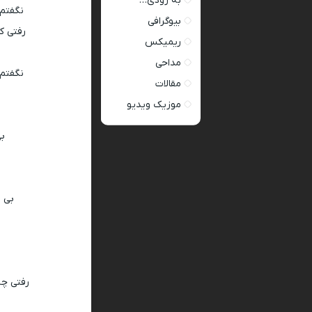
به زودی…
نگفتم 
بیوگرافی
رفتی ک
ریمیکس
مداحی
نگفتم
مقالات
موزیک ویدیو
بی
بی 
رفتی چه