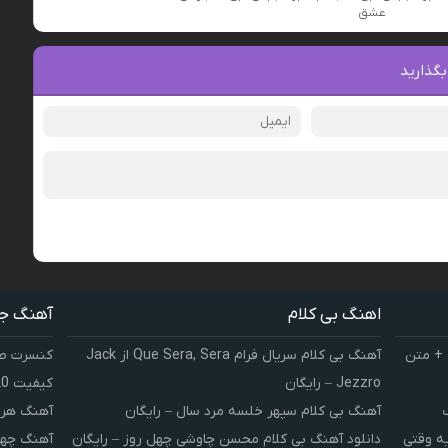
عشق
بگذارید
اهنگ بی کلام
آهنگ ج
 + متن
آهنگ بی کلام سریال فرام Que Sera, Sera از Jack
کنسرت صوت
Jezzro – رایگان
کیفیت 320 و 128
آهنگ بی کلام سپهر خلسه مرد سال – رایگان
آهنگ هر 
یه وقتی
دانلود آهنگ بی کلام محسن چاوشی چهل روز – رایگان
آهنگ چهل