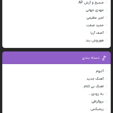
مسیح و آرش AP
مهدی جهانی
امیر عظیمی
حمید صفت
آصف آریا
هوروش بند
دسته بندی
آلبوم
آهنگ جدید
اهنگ بی کلام
به زودی…
بیوگرافی
ریمیکس