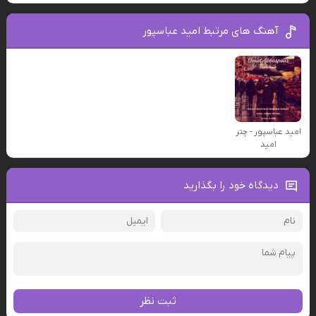
آهنگ های مرتبط امید عباسپور
امید عباسپور - چتر
امید
دیدگاه خود را بگذارید
ثبت نظر