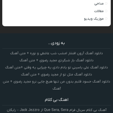
مداحی
مقالات
موزیک ویدیو
به زودی...
دانلود آهنگ آرون افشار امشب شب عاشقی و نوره + متن آهنگ
دانلود آهنگ باز شبگردی مجید رضوی + متن آهنگ
دانلود آهنگ علی یاسینی تو یادم دادی یه چیزایی یه وقتی +متن آهنگ
دانلود آهنگ مثل تو از مجید رضوی + متن آهنگ
دانلود آهنگ حسود قلبم بدون من تنها هیچ جایی نرو مجید رضوی + متن
آهنگ
اهنگ بی کلام
آهنگ بی کلام سریال فرام Que Sera, Sera از Jack Jezzro – رایگان