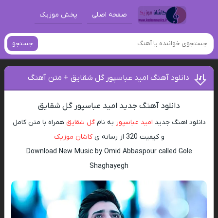
صفحه اصلی
پخش موزیک
جستجو
دانلود آهنگ امید عباسپور گل شقایق + متن آهنگ
دانلود آهنگ جدید امید عباسپور گل شقایق
دانلود اهنگ جدید
امید عباسپور
به نام
گل شقایق
همراه با متن کامل
و کیفیت 320 از رسانه ی
کاشان موزیک
Download New Music by Omid Abbaspour called Gole
Shaghayegh