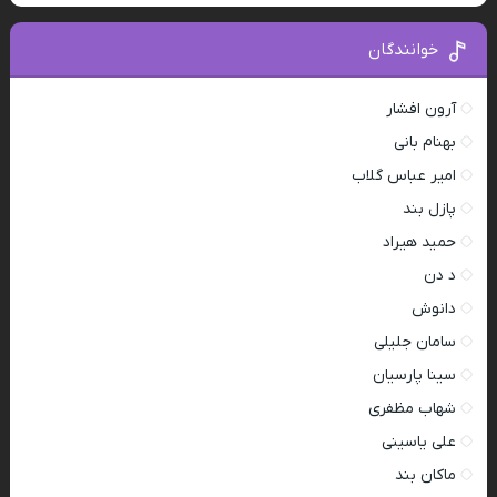
خوانندگان
آرون افشار
بهنام بانی
امیر عباس گلاب
پازل بند
حمید هیراد
د دن
دانوش
سامان جلیلی
سینا پارسیان
شهاب مظفری
علی یاسینی
ماکان بند