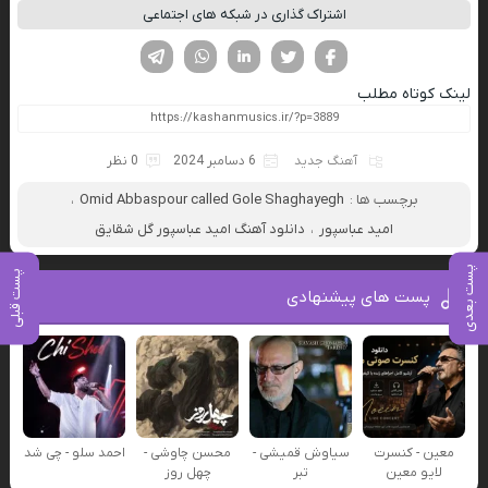
اشتراک گذاری در شبکه های اجتماعی
فیسوک
تویتر
لینکدین
واتساپ
تلگرام
لینک کوتاه مطلب
آهنگ جدید
6 دسامبر 2024
0 نظر
برچسب ها :
Omid Abbaspour called Gole Shaghayegh
،
امید عباسپور
،
دانلود آهنگ امید عباسپور گل شقایق
پست بعدی
پست قبلی
پست های پیشنهادی
معین - کنسرت
سیاوش قمیشی -
محسن چاوشی -
احمد سلو - چی شد
لایو معین
تبر
چهل روز