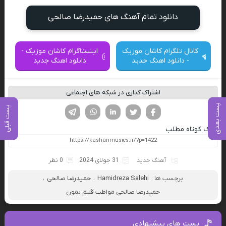
دانلود تمام آهنگ های حمیدرضا صالحی
کانال تلگرام کاشان موزیک
اینستاگرام کاشان موزیک -
- دانلود اهنگ جدید
دانلود اهنگ جدید
اشتراک گذاری در شبکه های اجتماعی
پست بعدی
پست قبلی
فیسوک
تویتر
لینکدین
واتساپ
تلگرام
لینک کوتاه مطلب
آهنگ جدید
31 جولای 2024
0 نظر
برچسب ها :
Hamidreza Salehi
،
حمیدرضا صالحی
،
حمیدرضا صالحی مواظب قلبم بمون
پست های پیشنهادی