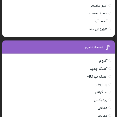
امیر عظیمی
حمید صفت
آصف آریا
هوروش بند
دسته بندی
آلبوم
آهنگ جدید
اهنگ بی کلام
به زودی…
بیوگرافی
ریمیکس
مداحی
مقالات