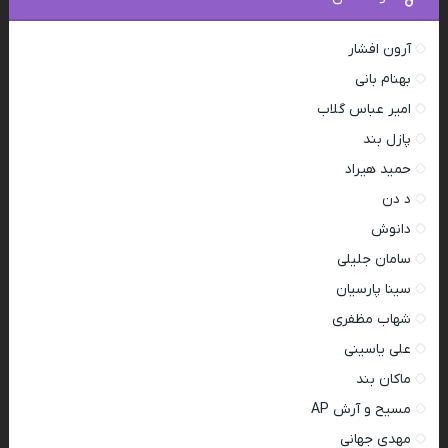
آرون افشار
بهنام بانی
امیر عباس گلاب
پازل بند
حمید هیراد
د دن
دانوش
سامان جلیلی
سینا پارسیان
شهاب مظفری
علی یاسینی
ماکان بند
مسیح و آرش AP
مهدی جهانی