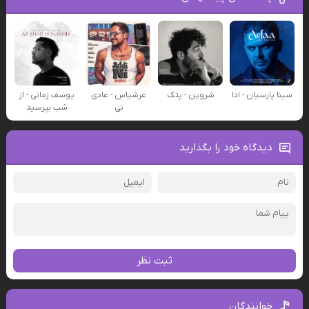
سینا پارسیان - ادا
شروین - پتک
عرشیاس - عادی
یوسف زمانی - از
نی
شب بپرسید
دیدگاه خود را بگذارید
ثبت نظر
خوانندگان