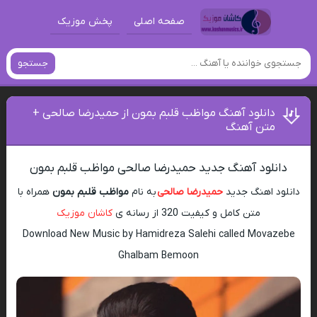
صفحه اصلی
پخش موزیک
جستجو
دانلود آهنگ مواظب قلبم بمون از حمیدرضا صالحی +
متن آهنگ
دانلود آهنگ جدید حمیدرضا صالحی مواظب قلبم بمون
دانلود اهنگ جدید
حمیدرضا صالحی
به نام
مواظب قلبم بمون
همراه با
متن کامل و کیفیت 320 از رسانه ی
کاشان موزیک
Download New Music by Hamidreza Salehi called Movazebe
Ghalbam Bemoon