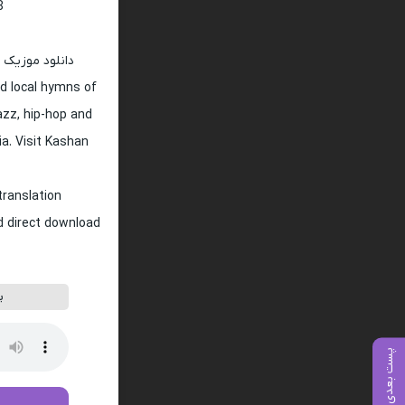
128 و 320
دانلود موزیک 
d local hymns of
jazz, hip-hop and
ia. Visit Kashan
translation
nd direct download
پ
پست بعدی