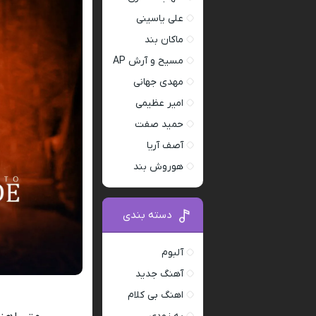
علی یاسینی
ماکان بند
مسیح و آرش AP
مهدی جهانی
امیر عظیمی
حمید صفت
آصف آریا
هوروش بند
دسته بندی
آلبوم
آهنگ جدید
اهنگ بی کلام