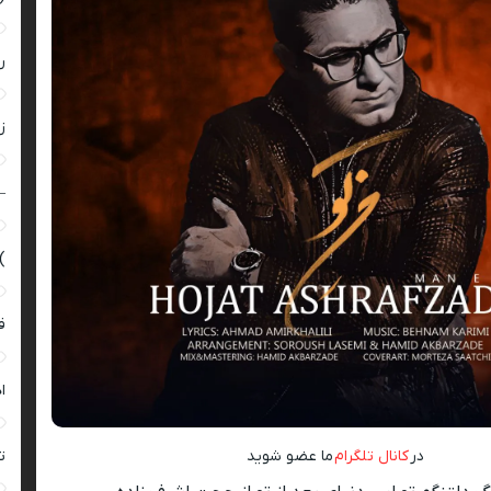
ر
زن
–
)
ق
ا
ت
در
کانال تلگرام
ما عضو شوید