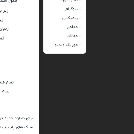
به زودی…
متن اهنگ
بیوگرافی
زیر ب
ریمیکس
زی
مداحی
زیبای
مقالات
زیب
موزیک ویدیو
تمام قلب
تمام 
برای دانلود جدید ت
سبک های پاپ،رپ ار 