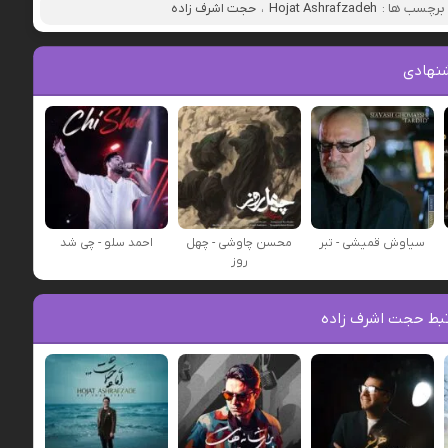
برچسب ها :
Hojat Ashrafzadeh
،
حجت اشرف زاده
نهادی
سیاوش قمیشی - تبر
محسن چاوشی - چهل
احمد سلو - چی شد
روز
بط حجت اشرف زاده