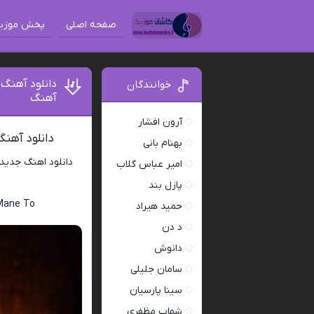
صفحه اصلی
پخش موزی
دانلود آهنگ 
خوانندگان
آهنگ
آرون افشار
دانلود آهنگ
بهنام بانی
دانلود اهنگ جدید
امیر عباس گلاب
پازل بند
 Mane To
حمید هیراد
د دن
دانوش
سامان جلیلی
سینا پارسیان
شهاب مظفری