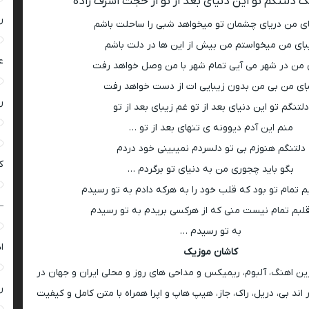
 دلتنگم تو این دنیای بعد از تو از حجت اشرف زاده
ر
ای من دریای چشمان تو میخواهد شبی را ساحلت باشم
بای من میخواستم من بیش از این ها در دلت باشم
ع
 من در شهر می آیی تمام شهر با من وصل خواهد رفت
ای من بی من بدون زیبایی ات از دست خواهد رفت
ر
دلتنگم تو این دنیای بعد از تو غم زیبای بعد از تو
منم این آدم دیوونه ی تنهای بعد از تو …
دلتنگم هنوزم بی تو دلسردم نمیبینی خود دردم
ک
بگو باید چجوری من به دنیای تو برگردم …
م تمام تو بود که قلب خود را به هرکه دادم به تو رسیدم
–
قلبم تمام نیست منی که از هرکسی بریدم به تو رسیدم
به تو رسیدم …
ا
کاشان موزیک
رین اهنگ، آلبوم، ریمیکس و مداحی های روز و محلی ایران و جهان در
ر
اند بی، دریل، راک، جاز، هیپ هاپ و اپرا همراه با متن کامل و کیفیت