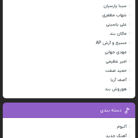
سینا پارسیان
شهاب مظفری
علی یاسینی
ماکان بند
مسیح و آرش AP
مهدی جهانی
امیر عظیمی
حمید صفت
آصف آریا
هوروش بند
دسته بندی
آلبوم
آهنگ جدید