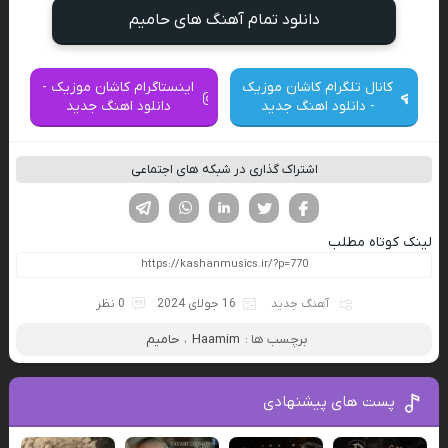
دانلود تمام آهنگ های حامیم
کانال تلگرام کاشان موزیک
اینستاگرام کاشان موزیک -
- دانلود اهنگ جدید
دانلود اهنگ جدید
اشتراک گذاری در شبکه های اجتماعی
فیسوک
تویتر
لینکدین
واتساپ
تلگرام
لینک کوتاه مطلب
آهنگ جدید
16 جولای 2024
0 نظر
برچسب ها :
Haamim
،
حامیم
پست های پیشنهادی