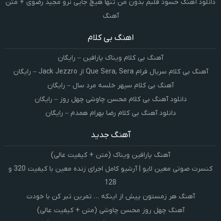
دانلود آهنگ حسود قلبم بدون من تنها هیچ جایی نرو مجید رضوی + متن
آهنگ
اهنگ بی کلام
آهنگ بی کلام ویناک پارافین – رایگان
آهنگ بی کلام سریال فرام Que Sera, Sera از Jack Jezzro – رایگان
آهنگ بی کلام سپهر خلسه مرد سال – رایگان
دانلود آهنگ بی کلام محسن چاوشی چهل روز – رایگان
دانلود آهنگ بی کلام رضا بهرام همدم – رایگان
آهنگ جدید
آهنگ پارافین ویناک (متن + کیفیت عالی)
کنسرت صوتی معین لایو | آرشیو کامل اجرای زنده معین با کیفیت 320 و
128
آهنگ هر زمستون پیش از اینکه … تمرین تبر کن با خودت
آهنگ چهل روز محسن چاوشی (متن + کیفیت عالی)