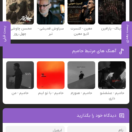
پست بعدی
پست قبلی
ویناک - پارافین
معین - کنسرت
سیاوش قمیشی -
محسن چاوشی -
لایو معین
تبر
چهل روز
آهنگ های مرتبط حامیم
حامیم - عشقشو
حامیم - هنوزم
حامیم - با تو اینم
حامیم - من
داری
دیدگاه خود را بگذارید