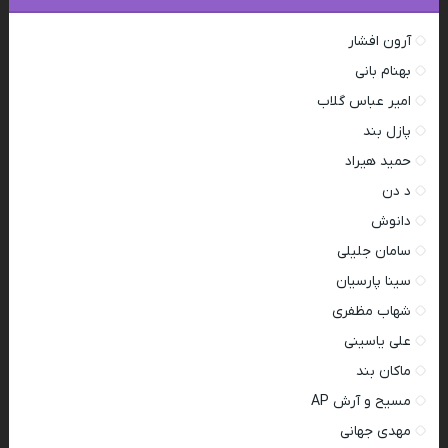
آرون افشار
بهنام بانی
امیر عباس گلاب
پازل بند
حمید هیراد
د دن
دانوش
سامان جلیلی
سینا پارسیان
شهاب مظفری
علی یاسینی
ماکان بند
مسیح و آرش AP
مهدی جهانی