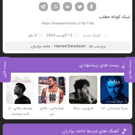
فیسوک
تویتر
لینکدین
واتساپ
تلگرام
لینک کوتاه مطلب
آهنگ جدید
12 آگوست 2024
0 نظر
برچسب ها :
Hamed Baradaran
،
حامد برادران
پست بعدی
پست قبلی
پست های پیشنهادی
سینا پارسیان - ادا
شروین - پتک
عرشیاس - عادی
یوسف زمانی - از
نی
شب بپرسید
آهنگ های مرتبط حامد برادران