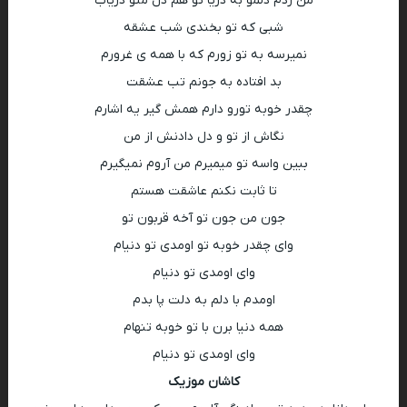
من زدم دلمو به دریا تو هم دل منو دریاب
شبی که تو بخندی شب عشقه
نمیرسه به تو زورم که با همه ی غرورم
بد افتاده به جونم تب عشقت
چقدر خوبه تورو دارم همش گیر یه اشارم
نگاش از تو و دل دادنش از من
ببین واسه تو میمیرم من آروم نمیگیرم
تا ثابت نکنم عاشقت هستم
جون من جون تو آخه قربون تو
وای چقدر خوبه تو اومدی تو دنیام
وای اومدی تو دنیام
اومدم با دلم به دلت پا بدم
همه دنیا برن با تو خوبه تنهام
وای اومدی تو دنیام
کاشان موزیک