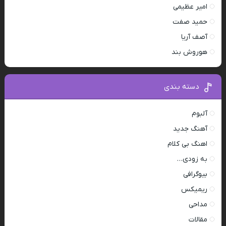
امیر عظیمی
حمید صفت
آصف آریا
هوروش بند
دسته بندی
آلبوم
آهنگ جدید
اهنگ بی کلام
به زودی…
بیوگرافی
ریمیکس
مداحی
مقالات