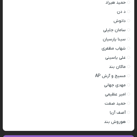
حمید هیراد
د دن
دانوش
سامان جلیلی
سینا پارسیان
شهاب مظفری
علی یاسینی
ماکان بند
مسیح و آرش AP
مهدی جهانی
امیر عظیمی
حمید صفت
آصف آریا
هوروش بند