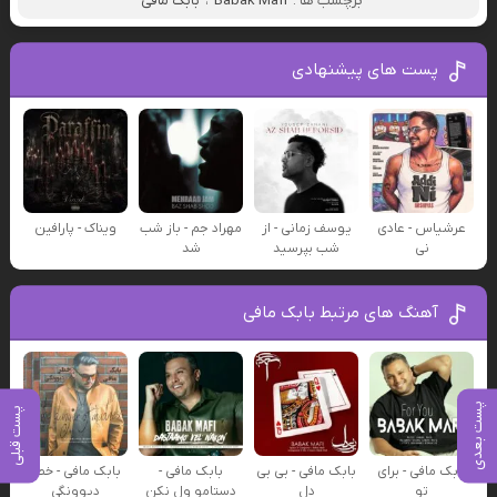
برچسب ها :
Babak Mafi
،
بابک مافی
پست های پیشنهادی
عرشیاس - عادی
یوسف زمانی - از
مهراد جم - باز شب
ویناک - پارافین
نی
شب بپرسید
شد
آهنگ های مرتبط بابک مافی
پست بعدی
پست قبلی
بابک مافی - برای
بابک مافی - بی بی
بابک مافی -
بابک مافی - خطر
تو
دل
دستامو ول نکن
دیوونگی