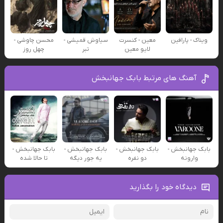
ویناک - پارافین
معین - کنسرت
سیاوش قمیشی -
محسن چاوشی -
لایو معین
تبر
چهل روز
آهنگ های مرتبط بابک جهانبخش
بابک جهانبخش -
بابک جهانبخش -
بابک جهانبخش -
بابک جهانبخش -
وارونه
دو نفره
یه جور دیگه
تا حالا شده
دیدگاه خود را بگذارید