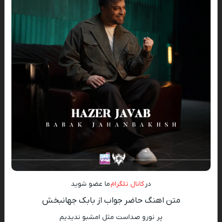
در
کانال تلگرام
ما عضو شوید
متن اهنگ حاضر جواب از بابک جهانبخش
ﭘﺮ ﻧﻮرو ﺻﺪاﺳﺖ ﻣﺜﻞ اﻣﺸﺒﻮ ﻧﺪﻳﺪﻳﻢ