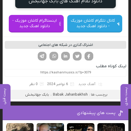
دانلود تمام آهنگ های بابک جهانبخش
کانال تلگرام کاشان موزیک
اینستاگرام کاشان موزیک -
- دانلود اهنگ جدید
دانلود اهنگ جدید
اشتراک گذاری در شبکه های اجتماعی
فیسوک
تویتر
لینکدین
واتساپ
تلگرام
لینک کوتاه مطلب
آهنگ جدید
6 نوامبر 2024
0 نظر
پست بعدی
پست قبلی
برچسب ها :
Babak Jahanbakhsh
،
بابک جهانبخش
پست های پیشنهادی