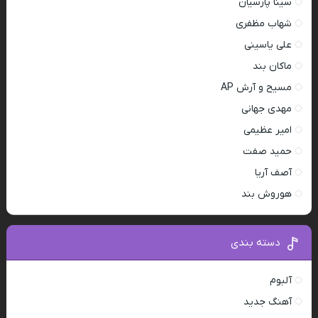
سینا پارسیان
شهاب مظفری
علی یاسینی
ماکان بند
مسیح و آرش AP
مهدی جهانی
امیر عظیمی
حمید صفت
آصف آریا
هوروش بند
دسته بندی
آلبوم
آهنگ جدید