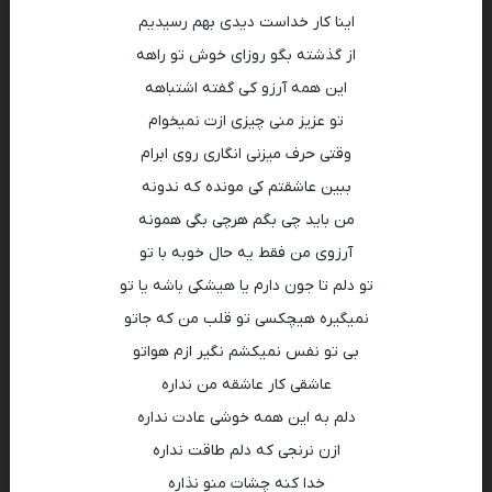
اﻳﻨﺎ ﻛﺎر ﺧﺪاﺳﺖ دﻳﺪی ﺑﻬﻢ رﺳﻴﺪﻳﻢ
از ﮔﺬﺷﺘﻪ ﺑﮕﻮ روزای ﺧﻮش ﺗﻮ راﻫﻪ
اﻳﻦ ﻫﻤﻪ آرزو ﻛﻰ ﮔﻔﺘﻪ اﺷﺘﺒﺎﻫﻪ
تو عزیز منی چیزی ازت نمیخوام
وقتی حرف میزنی انگاری روی ابرام
ببین عاشقتم کی مونده که ندونه
من باید چی بگم هرچی بگی همونه
آرزوی من فقط یه حال خوبه با تو
تو دلم تا جون دارم یا هیشکی باشه یا تو
نمیگیره هیچکسی تو قلب من که جاتو
بی تو نفس نمیکشم نگیر ازم هواتو
عاشقی کار عاشقه من نداره
دلم به این همه خوشی عادت نداره
ازن نرنجی که دلم طاقت نداره
خدا کنه چشات منو نذاره