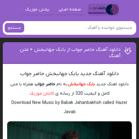
صفحه اصلی
پخش موزیک
جستجو
دانلود آهنگ حاضر جواب از بابک جهانبخش + متن
آهنگ
دانلود آهنگ جدید بابک جهانبخش حاضر جواب
دانلود اهنگ جدید
بابک جهانبخش
به نام
حاضر جواب
همراه با متن
کامل و کیفیت 320 از رسانه ی
کاشان موزیک
Download New Music by Babak Jahanbakhsh called Hazer
Javab