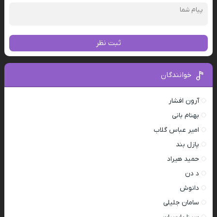
ثبت نظر
خوانندگان
آرون افشار
بهنام بانی
امیر عباس گلاب
پازل بند
حمید هیراد
د دن
دانوش
سامان جلیلی