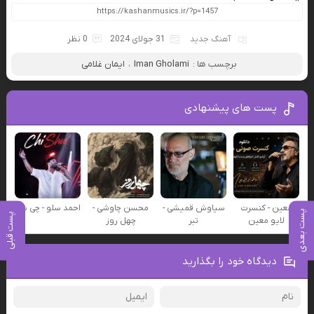
آهنگ جدید
31 جولای 2024
0 نظر
برچسب ها :
Iman Gholami
،
ایمان غلامی
پست های پیشنهادی
معین - کنسرت
سیاوش قمیشی -
محسن چاوشی -
احمد سلو - چی شد
پست بعدی
پست قبلی
لایو معین
تبر
چهل روز
دیدگاه خود را بگذارید