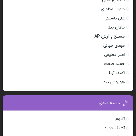
سینا پارسیان
شهاب مظفری
علی یاسینی
ماکان بند
مسیح و آرش AP
مهدی جهانی
امیر عظیمی
حمید صفت
آصف آریا
هوروش بند
دسته بندی
آلبوم
آهنگ جدید