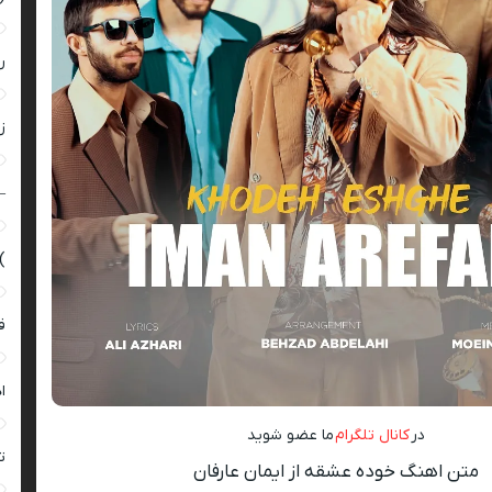
ر
زن
–
)
ق
ا
در
کانال تلگرام
ما عضو شوید
ت
متن اهنگ خوده عشقه از ایمان عارفان