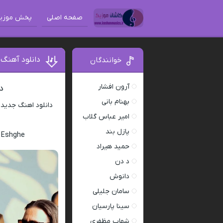
صفحه اصلی
پخش موزی
دانلود آهنگ
خوانندگان
آرون افشار
د
بهنام بانی
دانلود اهنگ جدید
امیر عباس گلاب
پازل بند
h Eshghe
حمید هیراد
د دن
دانوش
سامان جلیلی
سینا پارسیان
شهاب مظفری