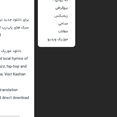
به زودی…
بیوگرافی
ریمیکس
برای دانلود جدید ت
مداحی
سبک های پاپ،رپ ار 
مقالات
128 و 320
موزیک ویدیو
دانلود موزیک 
d local hymns of
jazz, hip-hop and
ia. Visit Kashan
translation
nd direct download