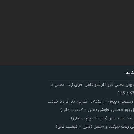
دید
ی معین لایو | آرشیو کامل اجرای زنده معین با
زمستون پیش از اینکه … تمرین تبر کن با خودت
 روز محسن چاوشی (متن + کیفیت عالی)
شد احمد سلو (متن + کیفیت عالی)
ی رفت سوگند و سیجل (متن + کیفیت عالی)