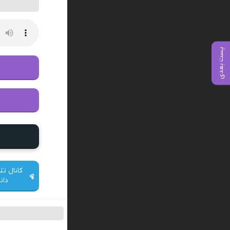
پست بعدی
کانال تل
دان