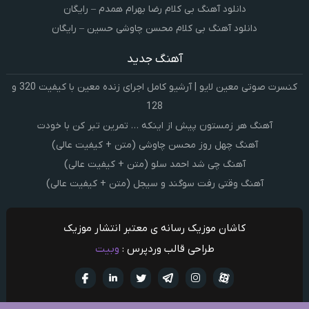
دانلود آهنگ بی کلام رضا بهرام همدم – رایگان
دانلود آهنگ بی کلام محسن چاوشی حسین – رایگان
آهنگ جدید
کنسرت صوتی معین لایو | آرشیو کامل اجرای زنده معین با کیفیت 320 و
128
آهنگ هر زمستون پیش از اینکه … تمرین تبر کن با خودت
آهنگ چهل روز محسن چاوشی (متن + کیفیت عالی)
آهنگ چی شد احمد سلو (متن + کیفیت عالی)
آهنگ وقتی رفت سوگند و سیجل (متن + کیفیت عالی)
کاشان موزیک رسانه ی معتبر انتشار موزیک
طراحی قالب وردپرس :
وبیت
آپارات
تلگرام
تويتر
اینستاگرام
لینکدین
فيسبو