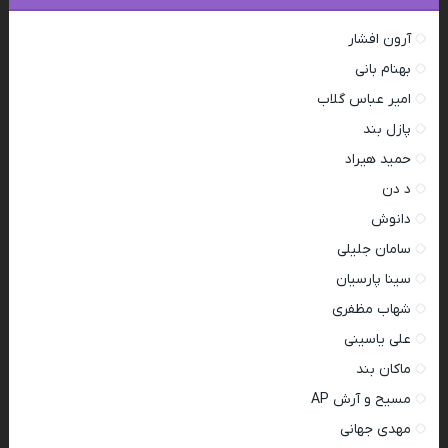
آرون افشار
بهنام بانی
امیر عباس گلاب
پازل بند
حمید هیراد
د دن
دانوش
سامان جلیلی
سینا پارسیان
شهاب مظفری
علی یاسینی
ماکان بند
مسیح و آرش AP
مهدی جهانی