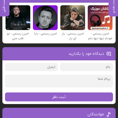
پست بعدی
پست قبلی
امین رستمی -
امین رستمی - یار
امین رستمی - بابا
امین رستمی - تو
خودم تنها تنها دلم
ای یار
قلب منی
دیدگاه خود را بگذارید
ثبت نظر
خوانندگان