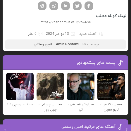
فیسوک
تویتر
لینکدین
واتساپ
تلگرام
لینک کوتاه مطلب
آهنگ جدید
13 نوامبر 2024
0 نظر
برچسب ها :
Amin Rostami
،
امین رستمی
پست های پیشنهادی
معین - کنسرت
سیاوش قمیشی -
محسن چاوشی -
احمد سلو - چی شد
لایو معین
تبر
چهل روز
آهنگ های مرتبط امین رستمی