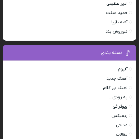
امیر عظیمی
حمید صفت
آصف آریا
هوروش بند
دسته بندی
آلبوم
آهنگ جدید
اهنگ بی کلام
به زودی…
بیوگرافی
ریمیکس
مداحی
مقالات