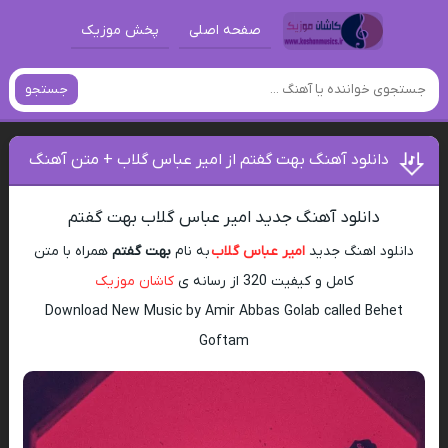
صفحه اصلی
پخش موزیک
جستجو
دانلود آهنگ بهت گفتم از امیر عباس گلاب + متن آهنگ
دانلود آهنگ جدید امیر عباس گلاب بهت گفتم
دانلود اهنگ جدید
امیر عباس گلاب
به نام
بهت گفتم
همراه با متن
کامل و کیفیت 320 از رسانه ی
کاشان موزیک
Download New Music by Amir Abbas Golab called Behet
Goftam