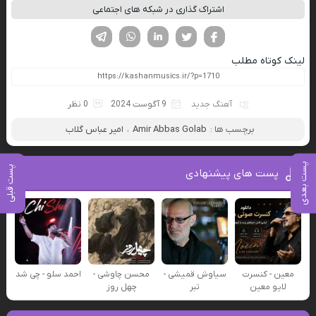
اشتراک گذاری در شبکه های اجتماعی
فیسوک
تویتر
لینکدین
واتساپ
تلگرام
لینک کوتاه مطلب
آهنگ جدید
9 آگوست 2024
0 نظر
برچسب ها :
Amir Abbas Golab
،
امیر عباس گلاب
پست بعدی
پست قبلی
پست های پیشنهادی
معین - کنسرت
سیاوش قمیشی -
محسن چاوشی -
احمد سلو - چی شد
لایو معین
تبر
چهل روز