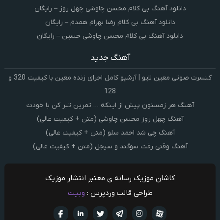
دانلود آهنگ بی کلام محسن چاوشی چهل روز – رایگان
دانلود آهنگ بی کلام رضا بهرام همدم – رایگان
دانلود آهنگ بی کلام محسن چاوشی حسین – رایگان
آهنگ جدید
کنسرت صوتی معین لایو | آرشیو کامل اجرای زنده معین با کیفیت 320 و
128
آهنگ هر زمستون پیش از اینکه … تمرین تبر کن با خودت
آهنگ چهل روز محسن چاوشی (متن + کیفیت عالی)
آهنگ چی شد احمد سلو (متن + کیفیت عالی)
آهنگ وقتی رفت سوگند و سیجل (متن + کیفیت عالی)
کاشان موزیک رسانه ی معتبر انتشار موزیک
طراحی قالب وردپرس :
وبیت
آپارات
تلگرام
تويتر
اینستاگرام
لینکدین
فيسبو