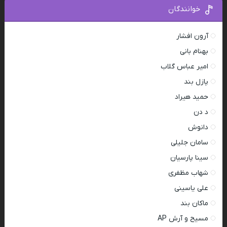
خوانندگان
آرون افشار
بهنام بانی
امیر عباس گلاب
پازل بند
حمید هیراد
د دن
دانوش
سامان جلیلی
سینا پارسیان
شهاب مظفری
علی یاسینی
ماکان بند
مسیح و آرش AP