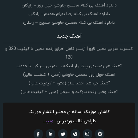
دانلود آهنگ بی کلام محسن چاوشی چهل روز – رایگان
دانلود آهنگ بی کلام رضا بهرام همدم – رایگان
دانلود آهنگ بی کلام محسن چاوشی حسین – رایگان
آهنگ جدید
کنسرت صوتی معین لایو | آرشیو کامل اجرای زنده معین با کیفیت 320 و
128
آهنگ هر زمستون پیش از اینکه … تمرین تبر کن با خودت
آهنگ چهل روز محسن چاوشی (متن + کیفیت عالی)
آهنگ چی شد احمد سلو (متن + کیفیت عالی)
آهنگ وقتی رفت سوگند و سیجل (متن + کیفیت عالی)
کاشان موزیک رسانه ی معتبر انتشار موزیک
طراحی قالب وردپرس :
وبیت
آپارات
تلگرام
تويتر
اینستاگرام
لینکدین
فيسبو