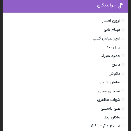
خوانندگان
آرون افشار
بهنام بانی
امیر عباس گلاب
پازل بند
حمید هیراد
د دن
دانوش
سامان جلیلی
سینا پارسیان
شهاب مظفری
علی یاسینی
ماکان بند
مسیح و آرش AP