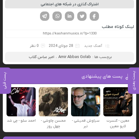
اشتراک گذاری در شبکه های اجتماعی
فیسوک
تویتر
لینکدین
واتساپ
تلگرام
لینک کوتاه مطلب
آهنگ جدید
28 جولای 2024
0 نظر
برچسب ها :
Amir Abbas Golab
،
امیر عباس گلاب
پست بعدی
پست قبلی
پست های پیشنهادی
معین - کنسرت
سیاوش قمیشی -
محسن چاوشی -
احمد سلو - چی شد
لایو معین
تبر
چهل روز