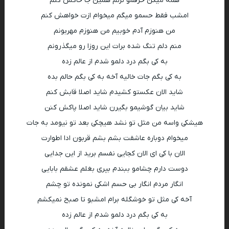
همه میگن حرفمو نزنم همین جا خاکش کنم
امشب فقط حسمو میگم میخوام ازت خواهش کنم
من هنوزم آدم خوبیم من هنوزم مهربونم
منم دلم تنگ شده برات این روزا رو میگذرونم
به کی بگم درد دلمو شدم از عالم زده
به کی بگم جات خالیه آخه به کی بگم حالم بده
شاید الان عکستو کشیدم شاید اصلا قابش کنم
شاید بیان گوشیمو بگیرن شاید اصلا پاکش کنن
هیشکی واسه من مثل تو نشد هیچکی بعد تو نیومد به جات
میخوام‌ دوباره عاشقت بشم بشم قربون ادا اطوارت
الان با کی ای الان کجایی نفسم برید از این جدایی
دوست دارم چشامو ببندم بپری بغلم عشقم بابایی
انگار مردم انگار بی حسم اشکی نمونده تو چشم
آخه کی مثل تو خوشگله برام امشبو تا صبح نمیکشم
به کی بگم درد دلمو شدم از عالم زده