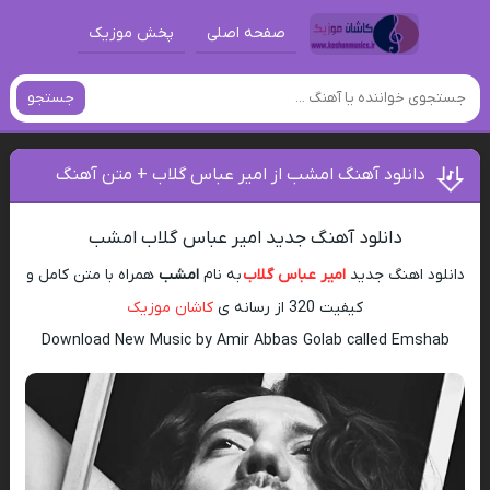
صفحه اصلی
پخش موزیک
جستجو
دانلود آهنگ امشب از امیر عباس گلاب + متن آهنگ
دانلود آهنگ جدید امیر عباس گلاب امشب
دانلود اهنگ جدید
امیر عباس گلاب
به نام
امشب
همراه با متن کامل و
کیفیت 320 از رسانه ی
کاشان موزیک
Download New Music by Amir Abbas Golab called Emshab