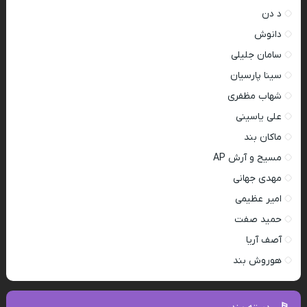
د دن
دانوش
سامان جلیلی
سینا پارسیان
شهاب مظفری
علی یاسینی
ماکان بند
مسیح و آرش AP
مهدی جهانی
امیر عظیمی
حمید صفت
آصف آریا
هوروش بند