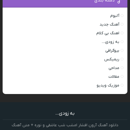
دسته بندی
آلبوم
آهنگ جدید
اهنگ بی کلام
به زودی…
بیوگرافی
ریمیکس
مداحی
مقالات
موزیک ویدیو
به زودی...
دانلود آهنگ آرون افشار امشب شب عاشقی و نوره + متن آهنگ