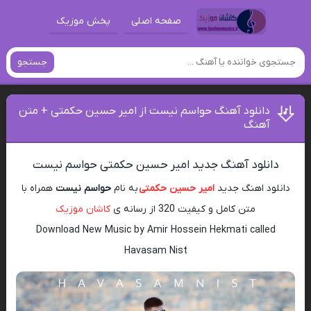
صفحه اصلی
پخش موزیک
جستجو
دانلود آهنگ حواسم نیست از امیر حسین حکمتی + متن
آهنگ
دانلود آهنگ جدید امیر حسین حکمتی حواسم نیست
دانلود اهنگ جدید
امیر حسین حکمتی
به نام
حواسم نیست
همراه با
متن کامل و کیفیت 320 از رسانه ی
کاشان موزیک
Download New Music by Amir Hossein Hekmati called
Havasam Nist