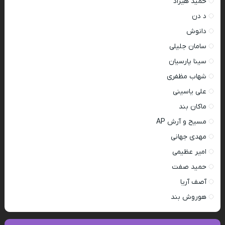
حمید هیراد
د دن
دانوش
سامان جلیلی
سینا پارسیان
شهاب مظفری
علی یاسینی
ماکان بند
مسیح و آرش AP
مهدی جهانی
امیر عظیمی
حمید صفت
آصف آریا
هوروش بند