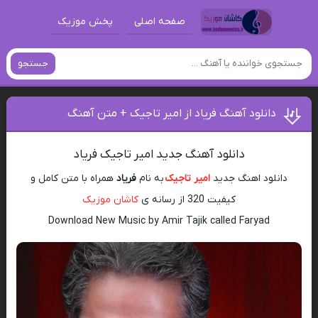
صفحه اصلی
پخش موزیک
جستجو
دانلود آهنگ فریاد از امیر تاجیک + متن آهنگ
دانلود آهنگ جدید امیر تاجیک فریاد
دانلود اهنگ جدید
امیر تاجیک
به نام
فریاد
همراه با متن کامل و
کیفیت 320 از رسانه ی
کاشان موزیک
Download New Music by Amir Tajik called Faryad