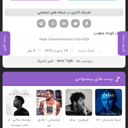
اشتراک گذاری در شبکه های اجتماعی
فیسوک
تویتر
لینکدین
واتساپ
تلگرام
لینک کوتاه مطلب
پست بعدی
پست قبلی
آهنگ جدید
18 ژانویه 2025
0 نظر
برچسب ها :
Amir Tajik
،
امیر تاجیک
پست های پیشنهادی
سینا پارسیان - ادا
شروین - پتک
عرشیاس - عادی
یوسف زمانی - از
نی
شب بپرسید