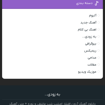
دسته بندی
آلبوم
آهنگ جدید
اهنگ بی کلام
به زودی…
بیوگرافی
ریمیکس
مداحی
مقالات
موزیک ویدیو
به زودی...
دانلود آهنگ آرون افشار امشب شب عاشقی و نوره + متن آهنگ