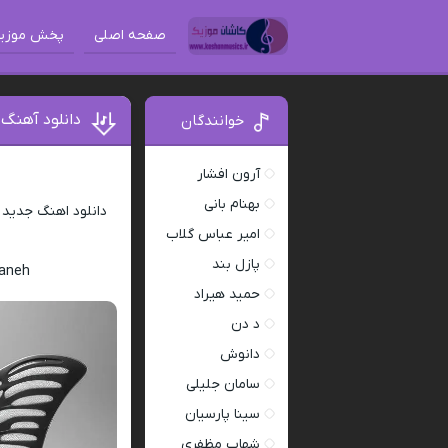
صفحه اصلی
پخش موزی
دانلود آهنگ 
خوانندگان
آرون افشار
بهنام بانی
دانلود اهنگ جدید
امیر عباس گلاب
پازل بند
vaneh
حمید هیراد
د دن
دانوش
سامان جلیلی
سینا پارسیان
شهاب مظفری