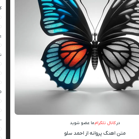
ک
ع
ن
ro
–
در
کانال تلگرام
ما عضو شوید
متن اهنگ پروانه از احمد سلو