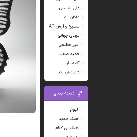
علی یاسینی
ماکان بند
مسیح و آرش AP
مهدی جهانی
امیر عظیمی
حمید صفت
آصف آریا
هوروش بند
دسته بندی
آلبوم
آهنگ جدید
اهنگ بی کلام