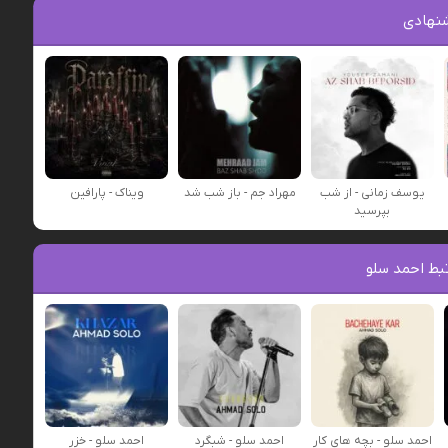
نهادی
یوسف زمانی - از شب
مهراد جم - باز شب شد
ویناک - پارافین
بپرسید
بط احمد سلو
احمد سلو - بچه های کار
احمد سلو - شبگرد
احمد سلو - خزر