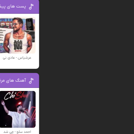
پست های پیش
عرشیاس - عادی نی
آهنگ های مرت
احمد سلو - چی شد