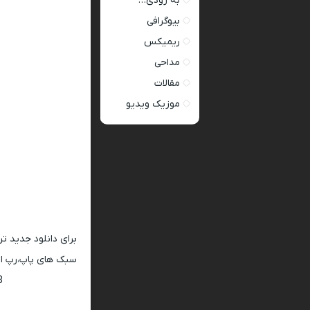
به زودی…
بیوگرافی
ریمیکس
مداحی
مقالات
موزیک ویدیو
برای دانلود جدید ت
سبک های پاپ،رپ ار 
128 و 320