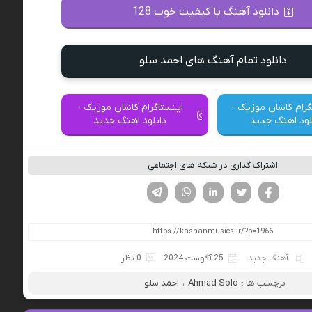
دانلود آهنگ با کیفیت خوب 128
دانلود تمام آهنگ های احمد سلو
گرام کاشان موزیک -
اینستاگرام کاشان موزیک -
لود اهنگ جدید
دانلود اهنگ جدید
اشتراک گذاری در شبکه های اجتماعی
فیسوک
تویتر
لینکدین
واتساپ
تلگرام
آهنگ جدید
25 آگوست 2024
0 نظر
برچسب ها :
Ahmad Solo
،
احمد سلو