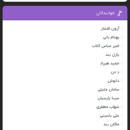
خوانندگان
آرون افشار
بهنام بانی
امیر عباس گلاب
پازل بند
حمید هیراد
د دن
دانوش
سامان جلیلی
سینا پارسیان
شهاب مظفری
علی یاسینی
ماکان بند