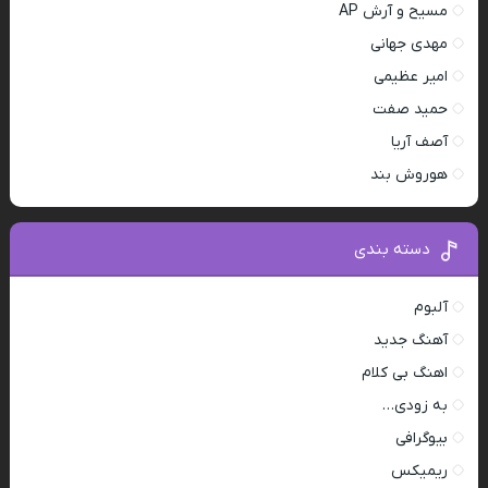
مسیح و آرش AP
مهدی جهانی
امیر عظیمی
حمید صفت
آصف آریا
هوروش بند
دسته بندی
آلبوم
آهنگ جدید
اهنگ بی کلام
به زودی…
بیوگرافی
ریمیکس