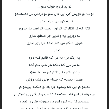
تو بد کردی خواب منو …
الو بیا تو خوبش کن این حال بدو تو درکش کن احساسمو
تموم کن این خواب بدو …
انگار که نه انگار که تو اون سینه تو اصلا دل نداری
یه روزایی یه وقتایی چرا منطق نداری
هرچی میگم من دلم تنگه چرا باور نداری
نداری …
یه زنگ بزن به من که قلبم گله داره
یه سر بزن که تنگه هر شب دلم آخه
چقدر بگم یکم نگام کن منو با عشق
همش بخندم که چشام فاش نشه رازش
نمیدونم این چه رسمیه چرا یاد تو میکنه پریشونم
پر حرفه تو این قلب شکسته که میخوام بگم ولی نمیتونم
نمیتونم که برم گیره این دل دیوونه قفل و زنجیره
نمیکنه ولم دیگه هنوز واسه چشماش دلم میره