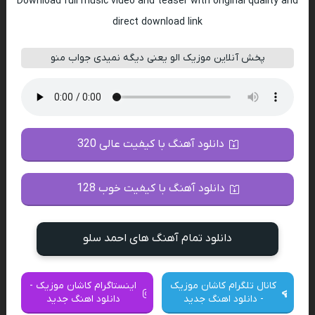
Download full music video and teaser with original quality and
direct download link
پخش آنلاین موزیک الو یعنی دیگه نمیدی جواب منو
دانلود آهنگ با کیفیت عالی 320
دانلود آهنگ با کیفیت خوب 128
دانلود تمام آهنگ های احمد سلو
کانال تلگرام کاشان موزیک
اینستاگرام کاشان موزیک -
- دانلود اهنگ جدید
دانلود اهنگ جدید