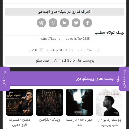
اشتراک گذاری در شبکه های اجتماعی
فیسوک
تویتر
لینکدین
واتساپ
تلگرام
لینک کوتاه مطلب
آهنگ جدید
19 اکتبر 2024
0 نظر
برچسب ها :
Ahmad Solo
،
احمد سلو
پست بعدی
پست قبلی
پست های پیشنهادی
یوسف زمانی - از
مهراد جم - باز شب
ویناک - پارافین
معین - کنسرت
شب بپرسید
شد
لایو معین