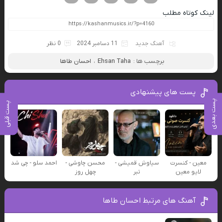
لینک کوتاه مطلب
آهنگ جدید
11 دسامبر 2024
0 نظر
برچسب ها :
Ehsan Taha
،
احسان طاها
پست های پیشنهادی
پست بعدی
پست قبلی
معین - کنسرت
سیاوش قمیشی -
محسن چاوشی -
احمد سلو - چی شد
لایو معین
تبر
چهل روز
آهنگ های مرتبط احسان طاها