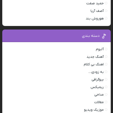
حمید صفت
آصف آریا
هوروش بند
دسته بندی
آلبوم
آهنگ جدید
اهنگ بی کلام
به زودی…
بیوگرافی
ریمیکس
مداحی
مقالات
موزیک ویدیو