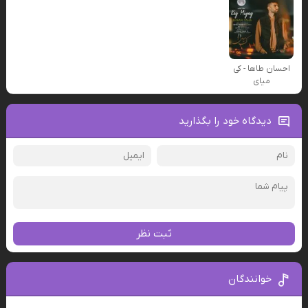
احسان طاها - کی
میای
دیدگاه خود را بگذارید
ثبت نظر
خوانندگان