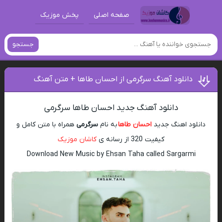
صفحه اصلی
پخش موزیک
جستجو
دانلود آهنگ سرگرمی از احسان طاها + متن آهنگ
دانلود آهنگ جدید احسان طاها سرگرمی
دانلود اهنگ جدید
احسان طاها
به نام
سرگرمی
همراه با متن کامل و
کیفیت 320 از رسانه ی
کاشان موزیک
Download New Music by Ehsan Taha called Sargarmi