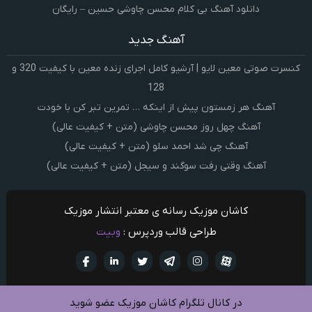
دانلود آهنگ بی کلام محسن چاوشی حسین – رایگان
آهنگ جدید
کنسرت صوتی معین لایو | آرشیو کامل اجرای زنده معین با کیفیت 320 و
128
آهنگ هر زمستون پیش از اینکه … تمرین تبر کن با خودت
آهنگ چهل روز محسن چاوشی (متن + کیفیت عالی)
آهنگ چی شد احمد سلو (متن + کیفیت عالی)
آهنگ وقتی رفت سوگند و سیجل (متن + کیفیت عالی)
کاشان موزیک رسانه ی معتبر انتشار موزیک
طراحی قالب وردپرس :
وبیت
آپارات
تلگرام
تويتر
اینستاگرام
لینکدین
فيسبو
در کانال تلگرام کاشان موزیک عضو شوید