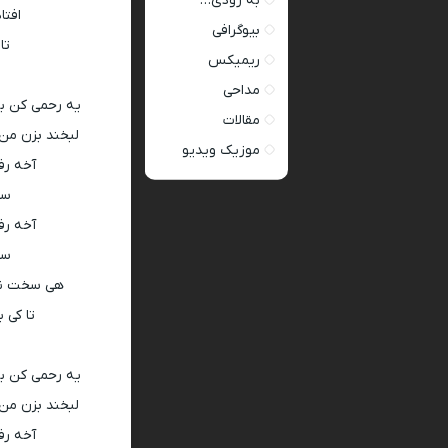
به زودی…
افتا
بیوگرافی
تا
ریمیکس
مداحی
یه رحمی کن به
مقالات
لبخند بزن من ب
موزیک ویدیو
آخه رف
سر
آخه رف
سر
هی سخت نکن
تا کی 
یه رحمی کن به
لبخند بزن من ب
آخه رف