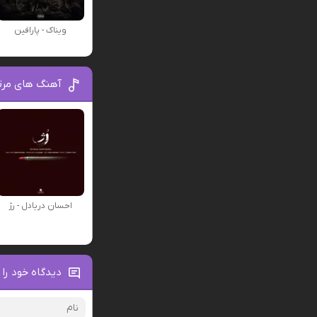
ویناک - پارافین
آهنگ های مرت
احسان دریادل - رژ
دیدگاه خود را 