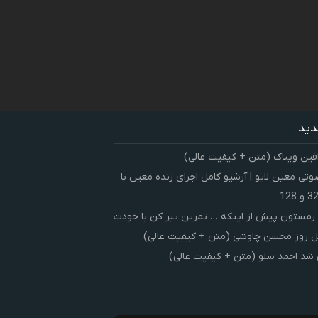
دید
فین ویناک (متن + کیفیت عالی)
ی معین لایو | آرشیو کامل اجرای زنده معین با
زمستون پیش از اینکه … تمرین تبر کن با خودت
 روز محسن چاوشی (متن + کیفیت عالی)
شد احمد سلو (متن + کیفیت عالی)