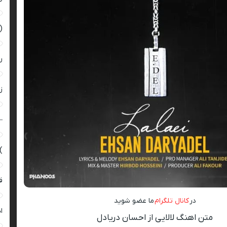
(
ر
زن
–
)
ق
در
کانال تلگرام
ما عضو شوید
ا
متن اهنگ لالایی از احسان دریادل