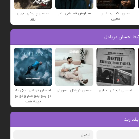
معین - کنسرت لایو
سیاوش قمیشی - تبر
محسن چاوشی - چهل
معین
روز
بط احسان دریادل
احسان دریادل - بطری
احسان دریادل - صورتی
احسان دریادل - یکی به
دو بدو بدو منم و تو تو
نیمه شب
بگذارید