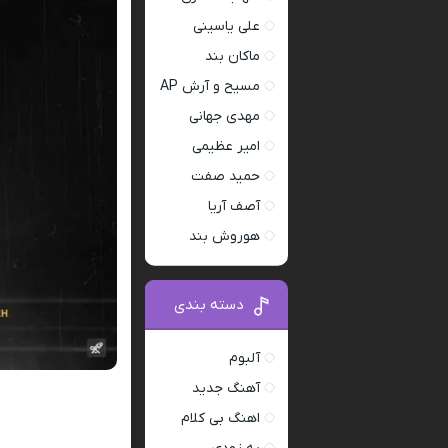
علی یاسینی
ماکان بند
مسیح و آرش AP
مهدی جهانی
امیر عظیمی
حمید صفت
آصف آریا
هوروش بند
دسته بندی
آلبوم
آهنگ جدید
اهنگ بی کلام