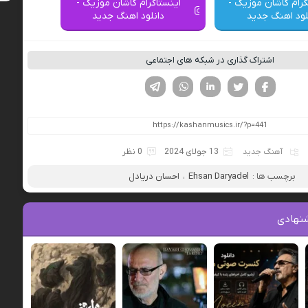
گرام کاشان موزیک -
اینستاگرام کاشان موزیک -
لود اهنگ جدید
دانلود اهنگ جدید
اشتراک گذاری در شبکه های اجتماعی
فیسوک
تویتر
لینکدین
واتساپ
تلگرام
آهنگ جدید
13 جولای 2024
0 نظر
برچسب ها :
Ehsan Daryadel
،
احسان دریادل
نهادی