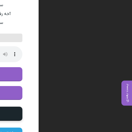
سر
آخه رف
سر
پست بعدی