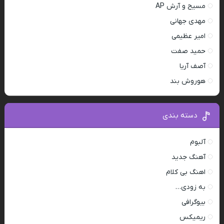
مسیح و آرش AP
مهدی جهانی
امیر عظیمی
حمید صفت
آصف آریا
هوروش بند
دسته بندی
آلبوم
آهنگ جدید
اهنگ بی کلام
به زودی…
بیوگرافی
ریمیکس