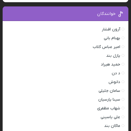
خوانندگان
آرون افشار
بهنام بانی
امیر عباس گلاب
پازل بند
حمید هیراد
د دن
دانوش
سامان جلیلی
سینا پارسیان
شهاب مظفری
علی یاسینی
ماکان بند