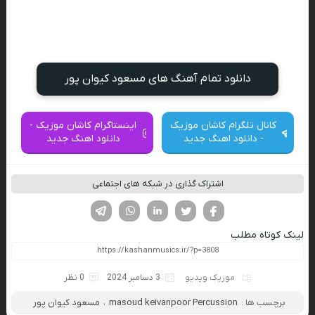
دانلود تمام آهنگ های مسعود کیوان پور
کانال تلگرام کاشان موزیک
اینستاگرام کاشان موزیک -
- دانلود اهنگ جدید
دانلود اهنگ جدید
اشتراک گذاری در شبکه های اجتماعی
فیسوک
تویتر
لینکدین
واتساپ
تلگرام
لینک کوتاه مطلب
موزیک ویدیو
3 دسامبر 2024
0 نظر
برچسب ها :
masoud keivanpoor Percussion
،
مسعود کیوان پور