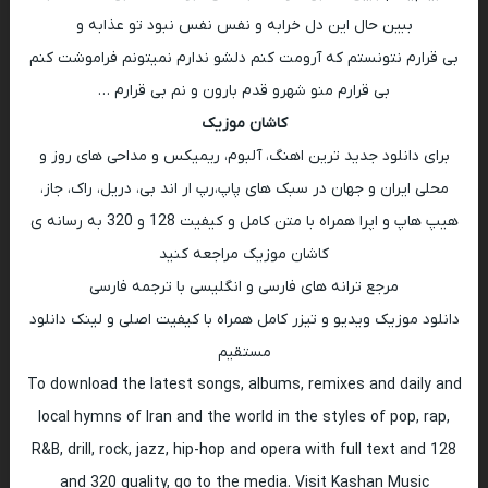
ببین حال این دل خرابه و نفس نفس نبود تو عذابه و
بی قرارم نتونستم که آرومت کنم دلشو ندارم نمیتونم فراموشت کنم
بی قرارم منو شهرو قدم بارون و نم بی قرارم …
کاشان موزیک
برای دانلود جدید ترین اهنگ، آلبوم، ریمیکس و مداحی های روز و
محلی ایران و جهان در سبک های پاپ،رپ ار اند بی، دریل، راک، جاز،
هیپ هاپ و اپرا همراه با متن کامل و کیفیت 128 و 320 به رسانه ی
کاشان موزیک مراجعه کنید
مرجع ترانه های فارسی و انگلیسی با ترجمه فارسی
دانلود موزیک ویدیو و تیزر کامل همراه با کیفیت اصلی و لینک دانلود
مستقیم
To download the latest songs, albums, remixes and daily and
local hymns of Iran and the world in the styles of pop, rap,
R&B, drill, rock, jazz, hip-hop and opera with full text and 128
and 320 quality, go to the media. Visit Kashan Music