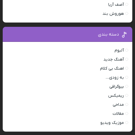
آصف آریا
هوروش بند
دسته بندی
آلبوم
آهنگ جدید
اهنگ بی کلام
به زودی…
بیوگرافی
ریمیکس
مداحی
مقالات
موزیک ویدیو