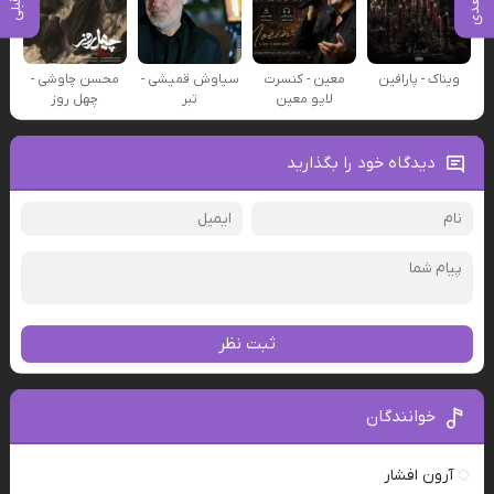
ویناک - پارافین
معین - کنسرت
سیاوش قمیشی -
محسن چاوشی -
لایو معین
تبر
چهل روز
دیدگاه خود را بگذارید
ثبت نظر
خوانندگان
آرون افشار