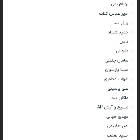
بهنام بانی
امیر عباس گلاب
پازل بند
حمید هیراد
د دن
دانوش
سامان جلیلی
سینا پارسیان
شهاب مظفری
علی یاسینی
ماکان بند
مسیح و آرش AP
مهدی جهانی
امیر عظیمی
حمید صفت