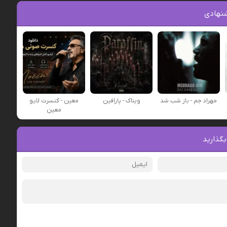
نهادی
مهراد جم - باز شب شد
ویناک - پارافین
معین - کنسرت لایو
معین
بگذارید