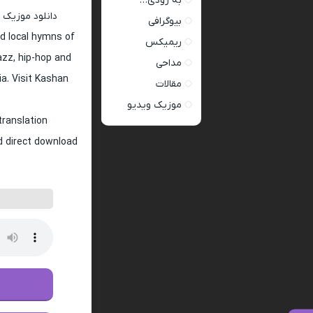
به زودی…
دانلود موزیک 
بیوگرافی
d local hymns of
ریمیکس
jazz, hip-hop and
مداحی
ia. Visit Kashan
مقالات
موزیک ویدیو
translation
nd direct download