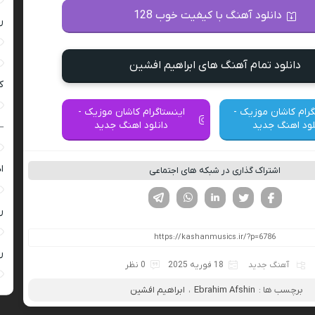
دانلود آهنگ با کیفیت خوب 128
ر
دانلود تمام آهنگ های ابراهیم افشین
ک
گرام کاشان موزیک -
اینستاگرام کاشان موزیک -
لود اهنگ جدید
دانلود اهنگ جدید
–
ا
اشتراک گذاری در شبکه های اجتماعی
فیسوک
تویتر
لینکدین
واتساپ
تلگرام
ر
ر
آهنگ جدید
18 فوریه 2025
0 نظر
برچسب ها :
Ebrahim Afshin
،
ابراهیم افشین