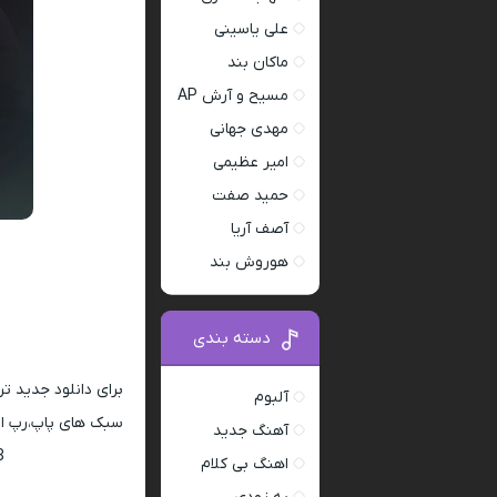
علی یاسینی
ماکان بند
مسیح و آرش AP
مهدی جهانی
امیر عظیمی
حمید صفت
آصف آریا
هوروش بند
دسته بندی
برای دانلود جدید ت
آلبوم
سبک های پاپ،رپ ار 
آهنگ جدید
128 و 320
اهنگ بی کلام