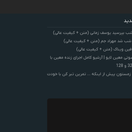
دید
شب بپرسید یوسف زمانی (متن + کیفیت عالی)
 شب شد مهراد جم (متن + کیفیت عالی)
فین ویناک (متن + کیفیت عالی)
ی معین لایو | آرشیو کامل اجرای زنده معین با
زمستون پیش از اینکه … تمرین تبر کن با خودت
ک