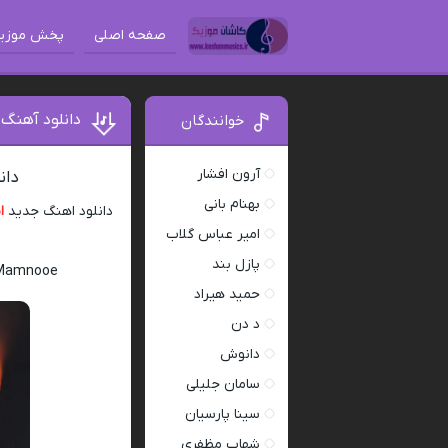
صفحه اصلی
پخش موزی
دانلود آهنگ
خوانندگان
آرون افشار
دان
بهنام بانی
دانلود اهنگ جدید
ا
امیر عباس گلاب
پازل بند
e Mamnooe
حمید هیراد
د دن
دانوش
سامان جلیلی
سینا پارسیان
شهاب مظفری