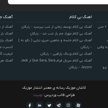
اهنگ بی کلام
آهنگ ج
 + متن
آهنگ بی کلام یوسف زمانی از شب بپرسید – رایگان
آهنگ از 
آهنگ بی کلام مهراد جم باز شب شد – رایگان
آهنگ باز
آهنگ بی کلام خلسه و شاهین میری تراپی ( نگو نه )
آهنگ پارا
یه وقتی
– رایگان
کنسرت صوت
آهنگ بی کلام ویناک پارافین – رایگان
کیفیت 320 و 128
آهنگ بی کلام سریال فرام Que Sera, Sera از Jack
آهنگ هر 
نرو
Jezzro – رایگان
کاشان موزیک رسانه ی معتبر انتشار موزیک
طراحی قالب وردپرس :
وبیت
آپارات
تلگرام
تويتر
اینستاگرام
لینکدین
فيسبو