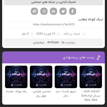
اشتراک گذاری در شبکه های اجتماعی
فیسوک
تویتر
لینکدین
واتساپ
تلگرام
لینک کوتاه مطلب
اهنگ بی کلام
19 فوریه 2025
0 نظر
برچسب ها :
Arshiyas
،
عرشیاس
پست های پیشنهادی
Jack Jezzro -
سپهر خلسه - مرد
محسن چاوشی -
رضا بهرام - همدم
سریال فرام Que
سال
چهل روز
Sera, Sera