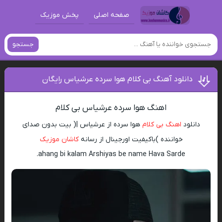
صفحه اصلی
پخش موزیک
جستجو
دانلود آهنگ بی کلام هوا سرده عرشیاس رایگان
اهنگ هوا سرده عرشیاس بی کلام
دانلود
اهنگ بی کلام
هوا سرده از عرشیاس |( بیت بدون صدای
خواننده )باکیفیت اورجینال از رسانه
کاشان موزیک
ahang bi kalam Arshiyas be name Hava Sarde.