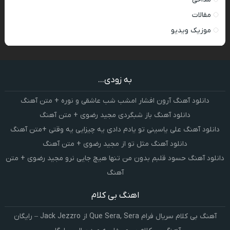
مقالات
موزیک ویدیو
به زودی...
دانلود آهنگ آرون افشار امشب شب عاشقی و نوره + متن آهنگ
دانلود آهنگ باز شبگردی مجید رضوی + متن آهنگ
دانلود آهنگ علی یاسینی تو یادم دادی یه چیزایی یه وقتی +متن آهنگ
دانلود آهنگ مثل تو از مجید رضوی + متن آهنگ
دانلود آهنگ حسود قلبم بدون من تنها هیچ جایی نرو مجید رضوی + متن
آهنگ
اهنگ بی کلام
آهنگ بی کلام سریال فرام Que Sera, Sera از Jack Jezzro – رایگان