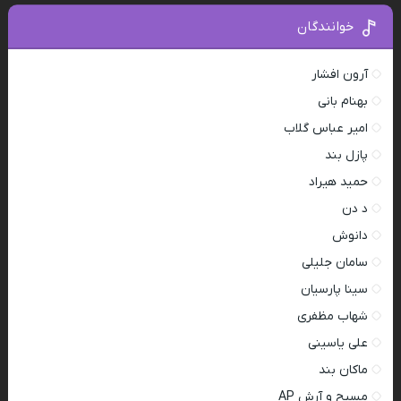
خوانندگان
آرون افشار
بهنام بانی
امیر عباس گلاب
پازل بند
حمید هیراد
د دن
دانوش
سامان جلیلی
سینا پارسیان
شهاب مظفری
علی یاسینی
ماکان بند
مسیح و آرش AP