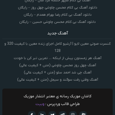
آهنگ بی کلام سپهر خلسه مرد سال – رایگان
دانلود آهنگ بی کلام محسن چاوشی چهل روز – رایگان
دانلود آهنگ بی کلام رضا بهرام همدم – رایگان
دانلود آهنگ بی کلام محسن چاوشی حسین – رایگان
آهنگ جدید
کنسرت صوتی معین لایو | آرشیو کامل اجرای زنده معین با کیفیت 320 و
128
آهنگ هر زمستون پیش از اینکه … تمرین تبر کن با خودت
آهنگ چهل روز محسن چاوشی (متن + کیفیت عالی)
آهنگ چی شد احمد سلو (متن + کیفیت عالی)
آهنگ وقتی رفت سوگند و سیجل (متن + کیفیت عالی)
کاشان موزیک رسانه ی معتبر انتشار موزیک
طراحی قالب وردپرس :
وبیت
آپارات
تلگرام
تويتر
اینستاگرام
لینکدین
فيسبو