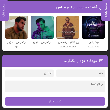
پست بعدی
پست قبلی
آهنگ های مرتبط عرشیاس
عرشیاس -
بی کلام عرشیاس -
عرشیاس - غرور
عرشیاس - حق با
ندونستم
نمیام سمتت
تو
دیدگاه خود را بگذارید
ثبت نظر