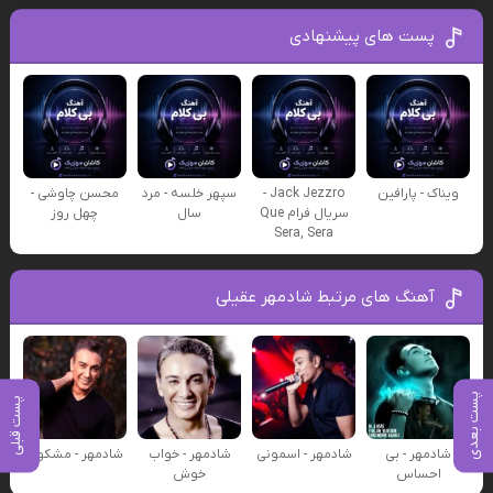
پست های پیشنهادی
ویناک - پارافین
Jack Jezzro -
سپهر خلسه - مرد
محسن چاوشی -
سریال فرام Que
سال
چهل روز
Sera, Sera
آهنگ های مرتبط شادمهر عقیلی
پست بعدی
پست قبلی
شادمهر - بی
شادمهر - اسمونی
شادمهر - خواب
شادمهر - مشکوک
احساس
خوش