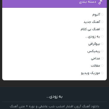
دسته بندی
آلبوم
آهنگ جدید
اهنگ بی کلام
به زودی…
بیوگرافی
ریمیکس
مداحی
مقالات
موزیک ویدیو
به زودی...
دانلود آهنگ آرون افشار امشب شب عاشقی و نوره + متن آهنگ