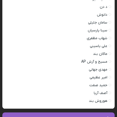
د دن
دانوش
سامان جلیلی
سینا پارسیان
شهاب مظفری
علی یاسینی
ماکان بند
مسیح و آرش AP
مهدی جهانی
امیر عظیمی
حمید صفت
آصف آریا
هوروش بند