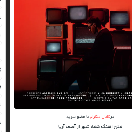
ر
زن
–
)
ق
ا
در
کانال تلگرام
ما عضو شوید
ت
متن اهنگ همه شهر از آصف آریا