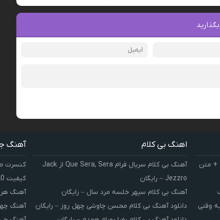
بگذارید
اهنگ بی کلام
آهنگ ج
 + متن
آهنگ بی کلام سریال فرام Que Sera, Sera از Jack
کنسرت صوت
Jezzro – رایگان
کیفیت 320 و 128
آهنگ بی کلام سپهر خلسه مرد سال – رایگان
آهنگ هر 
یه وقتی
دانلود آهنگ بی کلام محسن چاوشی چهل روز – رایگان
آهنگ چهل
دانلود آهنگ بی کلام رضا بهرام همدم – رایگان
آهنگ چی 