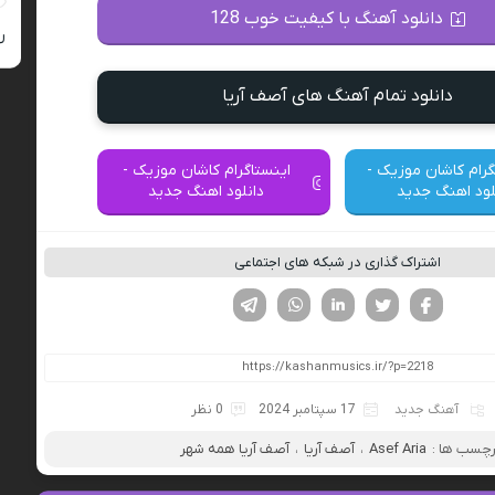
دانلود آهنگ با کیفیت خوب 128
ر
دانلود تمام آهنگ های آصف آریا
گرام کاشان موزیک -
اینستاگرام کاشان موزیک -
لود اهنگ جدید
دانلود اهنگ جدید
اشتراک گذاری در شبکه های اجتماعی
فیسوک
تویتر
لینکدین
واتساپ
تلگرام
آهنگ جدید
17 سپتامبر 2024
0 نظر
رچسب ها :
Asef Aria
،
آصف آریا
،
آصف آریا همه شهر