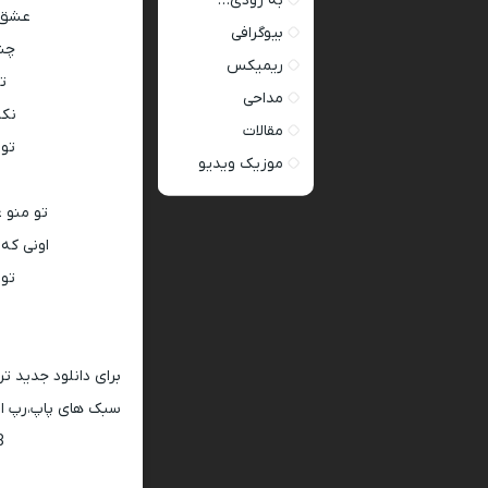
به زودی…
عشق ت
بیوگرافی
چشا
ریمیکس
ت
مداحی
نکن
مقالات
تو 
موزیک ویدیو
تو منو 
اونی که
تو 
برای دانلود جدید ت
سبک های پاپ،رپ ار 
128 و 320