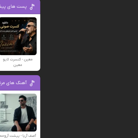
پست های پیش
معین - کنسرت لایو
معین
آهنگ های مرت
آصف آریا - پیشت آرومم