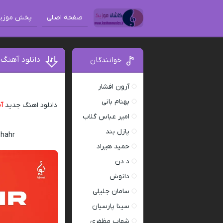
صفحه اصلی
پخش موزی
دانلود آهنگ
خوانندگان
آرون افشار
بهنام بانی
دانلود اهنگ جدید
آ
امیر عباس گلاب
پازل بند
Shahr
حمید هیراد
د دن
دانوش
سامان جلیلی
سینا پارسیان
شهاب مظفری