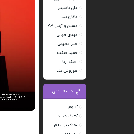
علی یاسینی
ماکان بند
مسیح و آرش AP
مهدی جهانی
امیر عظیمی
حمید صفت
آصف آریا
هوروش بند
دسته بندی
آلبوم
آهنگ جدید
اهنگ بی کلام