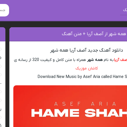
ک
 همه شهر از آصف آریا + متن آهنگ
دانلود آهنگ جدید آصف آریا همه شهر
ro
صف آریا
به نام
همه شهر
همراه با متن کامل و کیفیت 320 از رسانه ی
کاشان موزیک
Download New Music by Asef Aria called Hame 
–
ر
(