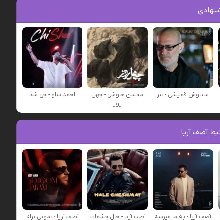
نهادی
سیاوش قمیشی - تبر
محسن چاوشی - چهل
احمد سلو - چی شد
روز
بط آصف آریا
آصف آریا - به ما میرسه
آصف آریا - حال چشمات
آصف آریا - بمونی برام