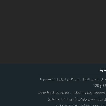
دید
ی معین لایو | آرشیو کامل اجرای زنده معین با
زمستون پیش از اینکه … تمرین تبر کن با خودت
 روز محسن چاوشی (متن + کیفیت عالی)
شد احمد سلو (متن + کیفیت عالی)