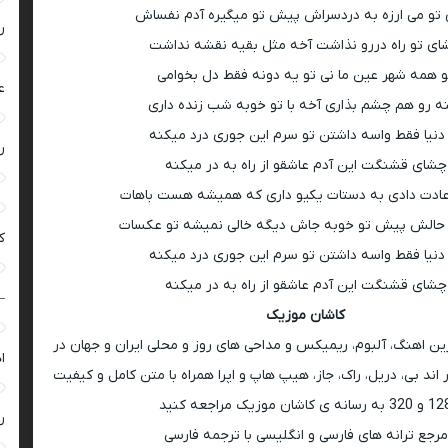
و می ارزه به دردسراش پیش تو میگیره آدم نفساش
ر
ی تو راه دررو نذاشت آخه مثل بقیه نقشه نداشت
و همه شهر عین ما نی تو یه دونه فقط دل بخوامی
ع
ه رو هم چشم بذاری آخه با تو خوبه شب زنده داری
دنیا فقط واسه داشتن تو سرم این جوری درد میکنه
ر
چشای قشنگت این آدم عاشقو از راه به در میکنه
عادت دادی به دستات یکیو داری که همیشه هست باهات
 حالش پیش تو خوبه جاش دیگه خالی نمیشه تو عکسات
ک
دنیا فقط واسه داشتن تو سرم این جوری درد میکنه
چشای قشنگت این آدم عاشقو از راه به در میکنه
–
کاشان موزیک
رین اهنگ، آلبوم، ریمیکس و مداحی های روز و محلی ایران و جهان در
ا
اند بی، دریل، راک، جاز، هیپ هاپ و اپرا همراه با متن کامل و کیفیت
 به رسانه ی کاشان موزیک مراجعه کنید
ر
مرجع ترانه های فارسی و انگلیسی با ترجمه فارسی