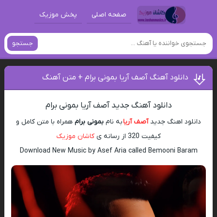
صفحه اصلی
پخش موزیک
جستجو
دانلود آهنگ آصف آریا بمونی برام + متن آهنگ
دانلود آهنگ جدید آصف آریا بمونی برام
دانلود اهنگ جدید
آصف آریا
به نام
بمونی برام
همراه با متن کامل و
کیفیت 320 از رسانه ی
کاشان موزیک
Download New Music by Asef Aria called Bemooni Baram