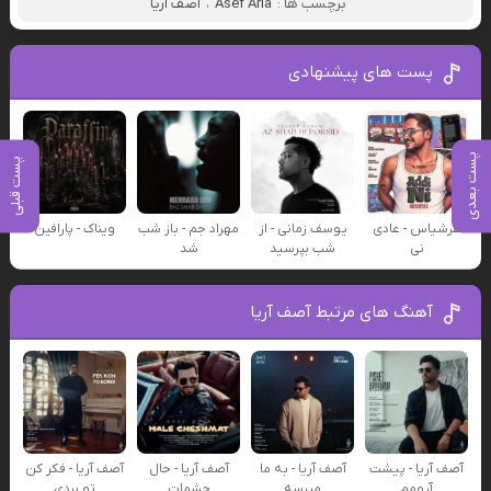
برچسب ها :
Asef Aria
،
آصف آریا
پست های پیشنهادی
پست بعدی
پست قبلی
عرشیاس - عادی
یوسف زمانی - از
مهراد جم - باز شب
ویناک - پارافین
نی
شب بپرسید
شد
آهنگ های مرتبط آصف آریا
آصف آریا - پیشت
آصف آریا - به ما
آصف آریا - حال
آصف آریا - فکر کن
آرومم
میرسه
چشمات
تو بردی