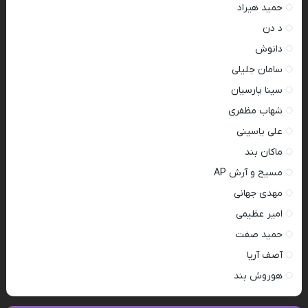
حمید هیراد
د دن
دانوش
سامان جلیلی
سینا پارسیان
شهاب مظفری
علی یاسینی
ماکان بند
مسیح و آرش AP
مهدی جهانی
امیر عظیمی
حمید صفت
آصف آریا
هوروش بند