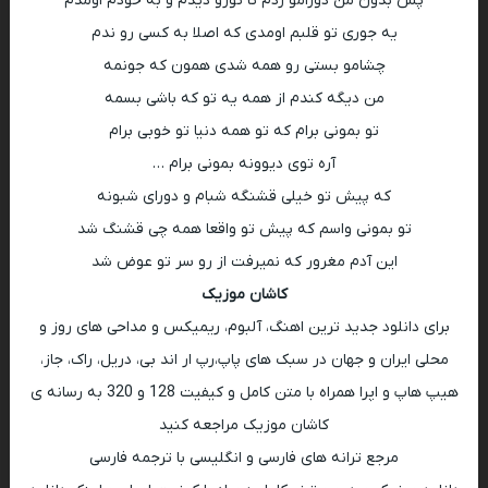
پس بدون من دورامو زدم تا تورو دیدم و به خودم اومدم
یه جوری تو قلبم اومدی که اصلا به کسی رو ندم
چشامو بستی رو همه شدی همون که جونمه
من دیگه کندم از همه یه تو که باشی بسمه
تو بمونی برام که تو همه دنیا تو خوبی برام
آره توی دیوونه بمونی برام …
که پیش تو خیلی قشنگه شبام و دورای شبونه
تو بمونی واسم که پیش تو واقعا همه چی قشنگ شد
این آدم مغرور که نمیرفت از رو سر تو عوض شد
کاشان موزیک
برای دانلود جدید ترین اهنگ، آلبوم، ریمیکس و مداحی های روز و
محلی ایران و جهان در سبک های پاپ،رپ ار اند بی، دریل، راک، جاز،
هیپ هاپ و اپرا همراه با متن کامل و کیفیت 128 و 320 به رسانه ی
کاشان موزیک مراجعه کنید
مرجع ترانه های فارسی و انگلیسی با ترجمه فارسی