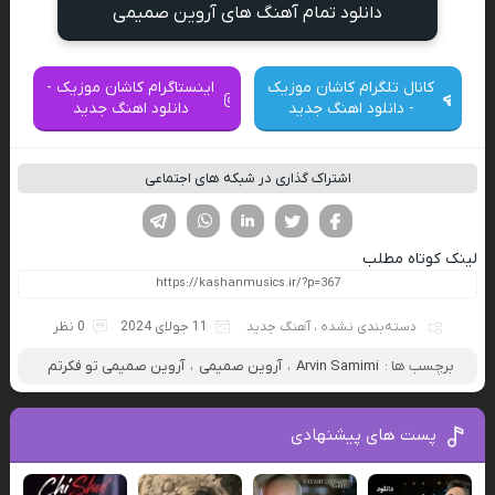
دانلود تمام آهنگ های آروین صمیمی
کانال تلگرام کاشان موزیک
اینستاگرام کاشان موزیک -
- دانلود اهنگ جدید
دانلود اهنگ جدید
اشتراک گذاری در شبکه های اجتماعی
فیسوک
تویتر
لینکدین
واتساپ
تلگرام
لینک کوتاه مطلب
دسته‌بندی نشده
،
آهنگ جدید
11 جولای 2024
0 نظر
برچسب ها :
Arvin Samimi
،
آروین صمیمی
،
آروین صمیمی تو فکرتم
پست های پیشنهادی