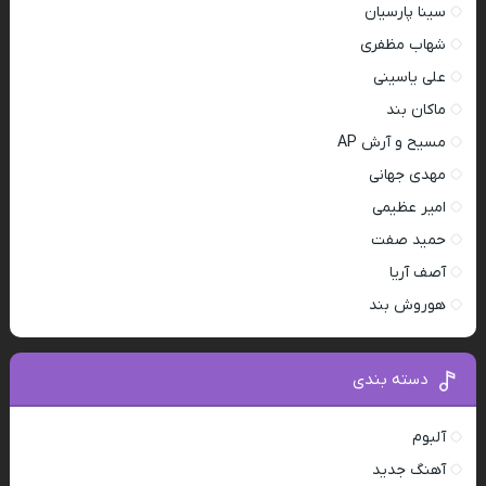
سینا پارسیان
شهاب مظفری
علی یاسینی
ماکان بند
مسیح و آرش AP
مهدی جهانی
امیر عظیمی
حمید صفت
آصف آریا
هوروش بند
دسته بندی
آلبوم
آهنگ جدید