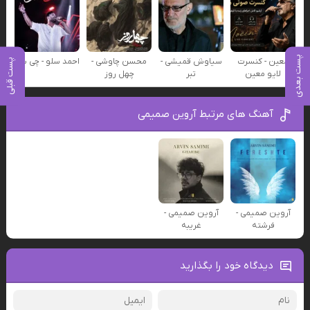
پست بعدی
معین - کنسرت
سیاوش قمیشی -
محسن چاوشی -
احمد سلو - چی شد
پست قبلی
لایو معین
تبر
چهل روز
آهنگ های مرتبط آروین صمیمی
آروین صمیمی -
آروین صمیمی -
فرشته
غریبه
دیدگاه خود را بگذارید