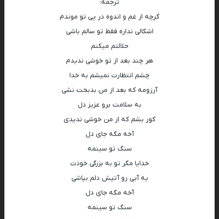
ترجمه:
گرچه از غم و اندوه در پی تو موندم
اشکالی ندارە فقط تو سالم باشی
حلالتم میکنم
هر چند بعد از تو خوشی ندیدم
چشم انتظارت نمیشم بە خدا
آرزومە کە بعد از من بدبخت نشی
به سلامت برو عزیز دل
کور بشم کە از من خوشی ندیدی
آخە مگە جای دل
سنگ تو سینمە
خدایا مگر تو بە بزرگی خودت
یە آبی رو آتیش دلم بپاشی
آخە مگە جای دل
سنگ تو سینمە