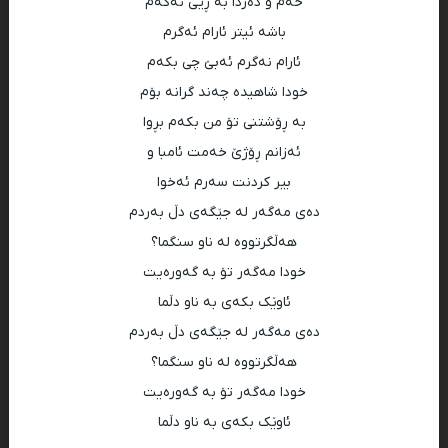
خەم و دەردا بە ڕێی ئەکەم
باشە ئیتر ئارام ئەگرم
ئارام نەگرم ئەبێ چی بکەم
خودا شاهیدە چەند گرانە بۆم
بە ڕۆشتنی تۆ من بکەم بڕوا
ئەزانم ڕۆژێ خەمت ئامبا و
بیر کردنت سەرم ئەخوا
دەی مەگەر لە جێگەی دڵ بەردم
هەڵگرتووە لە ناو سنگما؟
خودا مەگەر تۆ بە گەورەیت
ئاوێک بکەی بە ناو دڵما
دەی مەگەر لە جێگەی دڵ بەردم
هەڵگرتووە لە ناو سنگما؟
خودا مەگەر تۆ بە گەورەیت
ئاوێک بکەی بە ناو دڵما