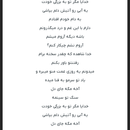
خدایا مگر تو بە بزرگی خودت
یە آبی رو آتیش دلم بپاشی
بە دام خودم افتادم
دارم با این غم و درد میگذرونم
باشە دیگە آروم میشم
آروم نشم چیکار کنم؟
خدا شاهدە که چقدر سختە برام
رفتنتو باور بکنم
میدونم یە روزی غمت منو میبرە و
یاد تو سرمو بە فنا میدە
آخە مگە جای دل
سنگ تو سینمە
خدایا مگر تو بە بزرگی خودت
یە آبی رو آتیش دلم بپاشی
آخە مگە جای دل