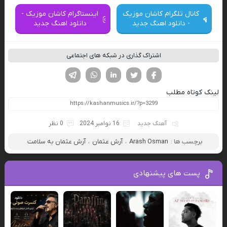
کانال تلگرام کاشان موزیک
اینستاگرام کاشان موزیک -
- دانلود اهنگ جدید
دانلود اهنگ جدید
اشتراک گذاری در شبکه های اجتماعی
فیسوک
تویتر
لینکدین
واتساپ
تلگرام
لینک کوتاه مطلب
آهنگ جدید
16 نوامبر 2024
0 نظر
برچسب ها :
Arash Osman
،
آرش عثمان
،
آرش عثمان به سلامت
پست های پیشنهادی