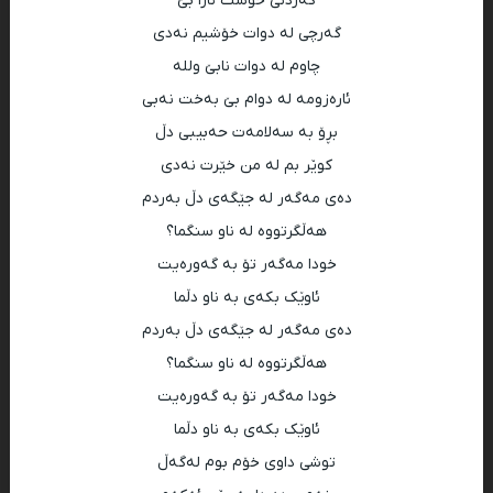
گەردنی خۆشت ئازا بێ
گەرچی لە دوات خۆشیم نەدی
چاوم لە دوات نابێ وللە
ئارەزومە لە دوام بێ بەخت نەبی
بڕۆ بە سەلامەت حەبیبی دڵ
کوێر بم لە من خێرت نەدی
دەی مەگەر لە جێگەی دڵ بەردم
هەڵگرتووە لە ناو سنگما؟
خودا مەگەر تۆ بە گەورەیت
ئاوێک بکەی بە ناو دڵما
دەی مەگەر لە جێگەی دڵ بەردم
هەڵگرتووە لە ناو سنگما؟
خودا مەگەر تۆ بە گەورەیت
ئاوێک بکەی بە ناو دڵما
توشی داوی خۆم بوم لەگەڵ