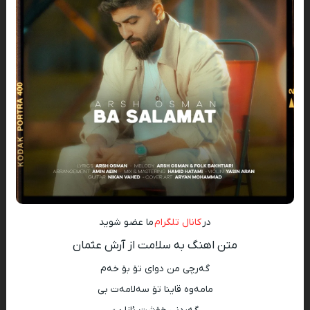
در
کانال تلگرام
ما عضو شوید
متن اهنگ به سلامت از آرش عثمان
گەرچی من دوای تۆ بۆ خەم
مامەوە قاینا تۆ سەلامەت بی