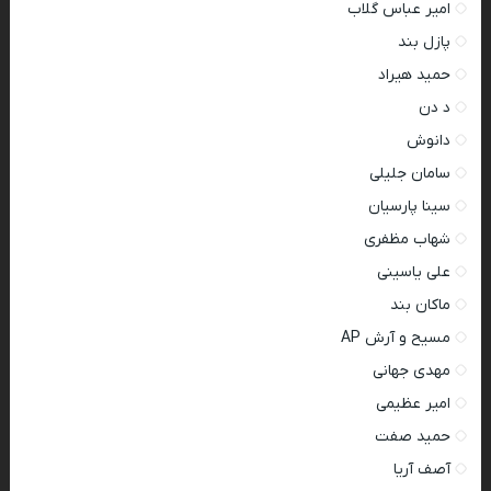
امیر عباس گلاب
پازل بند
حمید هیراد
د دن
دانوش
سامان جلیلی
سینا پارسیان
شهاب مظفری
علی یاسینی
ماکان بند
مسیح و آرش AP
مهدی جهانی
امیر عظیمی
حمید صفت
آصف آریا