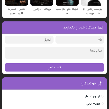
یوسف زمانی - از
مهراد جم - باز شب
ویناک - پارافین
معین - کنسرت
شب بپرسید
شد
لایو معین
دیدگاه خود را بگذارید
ثبت نظر
خوانندگان
آرون افشار
بهنام بانی