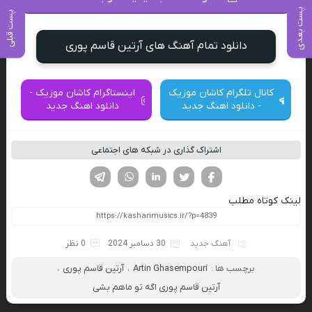
پست بعدی
پست قبلی
دانلود تمام آهنگ های آرتین قاسم پوری
کانال تلگرام کاشان موزیک
اینستاگرام کاشان موزیک -
- دانلود اهنگ جدید
دانلود اهنگ جدید
اشتراک گذاری در شبکه های اجتماعی
فیسوک
تویتر
لینکدین
واتساپ
تلگرام
لینک کوتاه مطلب
آهنگ جدید
30 دسامبر 2024
0 نظر
برچسب ها :
Artin Ghasempouri
،
آرتین قاسم پوری
،
آرتین قاسم پوری اگه تو ماهم بشی