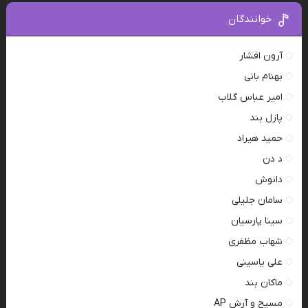
خوانندگان
آرون افشار
بهنام بانی
امیر عباس گلاب
پازل بند
حمید هیراد
د دن
دانوش
سامان جلیلی
سینا پارسیان
شهاب مظفری
علی یاسینی
ماکان بند
مسیح و آرش AP