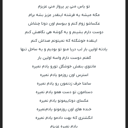
تو یاس منی پر پرواز منی عزیزم
مگه میشه یه فرشته اینقدر عزیز بشه برام
عکساشو زوم کنم و ببوسم اون دوتا چشاش
دوست دارم بشینم و یه گوشه هی نگاهش کنم
اینقده خوشگله که نمیتونم صداش کنم
یادته اولین بار لب دریا منو تو بودیم و یه ساحل تنها
گفتم دوست دارم واسه اولین بار
مانتوی بنفش خوشگل تورو یادم نمیره
استرس اون روزمو یادم نمیره
ساعتا حرف زدنمون رو یادم نمیره
دستامون تو دست همو یادم نمیره
عکسای دوتاییمونو یادم نمیره
خنده های اون روزمونو یادم‌نمیره
انگشتری که بهت دادمو یادم ‌نمیره
یادم نمیره عزیزم