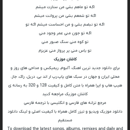
اگه تو ماهم بشی من ستارت میشم
اگه تو شمعم بشی من پروانت میشم
اگه تو نبضم بشی و من احساست میشم اگه تو
اگه تو جون منی عمر وجود منی
تو کوه منی سنگ صبور منی
تو یاس منی پر پرواز منی عزیزم
کاشان موزیک
برای دانلود جدید ترین اهنگ، آلبوم، ریمیکس و مداحی های روز و
محلی ایران و جهان در سبک های پاپ،رپ ار اند بی، دریل، راک، جاز،
هیپ هاپ و اپرا همراه با متن کامل و کیفیت 128 و 320 به رسانه ی
کاشان موزیک مراجعه کنید
مرجع ترانه های فارسی و انگلیسی با ترجمه فارسی
دانلود موزیک ویدیو و تیزر کامل همراه با کیفیت اصلی و لینک دانلود
مستقیم
To download the latest songs, albums, remixes and daily and