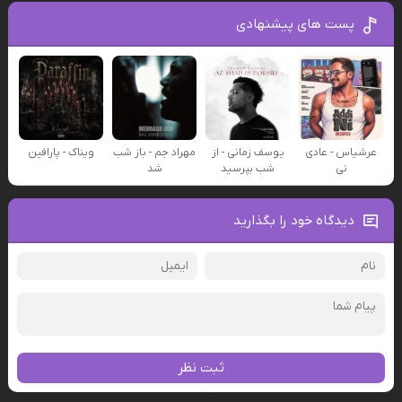
پست های پیشنهادی
عرشیاس - عادی
یوسف زمانی - از
مهراد جم - باز شب
ویناک - پارافین
نی
شب بپرسید
شد
دیدگاه خود را بگذارید
ثبت نظر