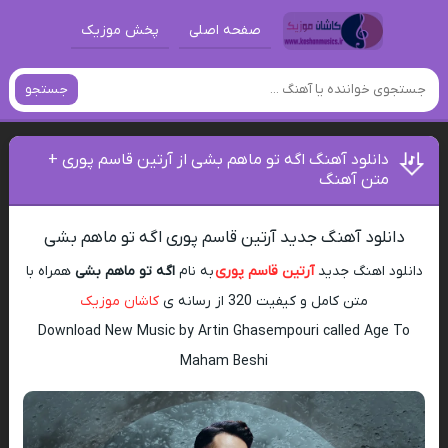
صفحه اصلی
پخش موزیک
جستجو
دانلود آهنگ اگه تو ماهم بشی از آرتین قاسم پوری +
متن آهنگ
دانلود آهنگ جدید آرتین قاسم پوری اگه تو ماهم بشی
دانلود اهنگ جدید
آرتین قاسم پوری
به نام
اگه تو ماهم بشی
همراه با
متن کامل و کیفیت 320 از رسانه ی
کاشان موزیک
Download New Music by Artin Ghasempouri called Age To
Maham Beshi