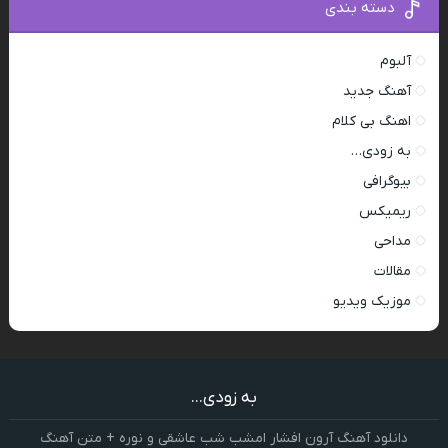
دسته بندی
آلبوم
آهنگ جدید
اهنگ بی کلام
به زودی…
بیوگرافی
ریمیکس
مداحی
مقالات
موزیک ویدیو
به زودی...
دانلود آهنگ آرون افشار امشب شب عاشقی و نوره + متن آهنگ