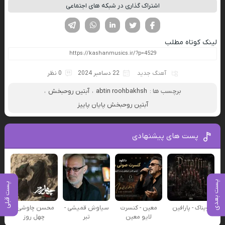
اشتراک گذاری در شبکه های اجتماعی
فیسوک
تویتر
لینکدین
واتساپ
تلگرام
لینک کوتاه مطلب
آهنگ جدید
22 دسامبر 2024
0 نظر
برچسب ها :
abtin roohbakhsh
،
آبتین روحبخش
،
آبتین روحبخش پایان پاییز
پست های پیشنهادی
پست بعدی
پست قبلی
ویناک - پارافین
معین - کنسرت
سیاوش قمیشی -
محسن چاوشی -
لایو معین
تبر
چهل روز