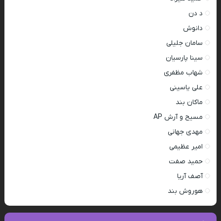
د دن
دانوش
سامان جلیلی
سینا پارسیان
شهاب مظفری
علی یاسینی
ماکان بند
مسیح و آرش AP
مهدی جهانی
امیر عظیمی
حمید صفت
آصف آریا
هوروش بند