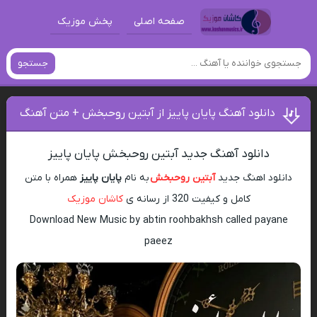
صفحه اصلی
پخش موزیک
جستجو
دانلود آهنگ پایان پاییز از آبتین روحبخش + متن آهنگ
دانلود آهنگ جدید آبتین روحبخش پایان پاییز
دانلود اهنگ جدید
آبتین روحبخش
به نام
پایان پاییز
همراه با متن
کامل و کیفیت 320 از رسانه ی
کاشان موزیک
Download New Music by abtin roohbakhsh called payane
paeez