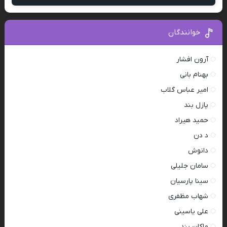
خوانندگان
آرون افشار
بهنام بانی
امیر عباس گلاب
پازل بند
حمید هیراد
د دن
دانوش
سامان جلیلی
سینا پارسیان
شهاب مظفری
علی یاسینی
ماکان بند