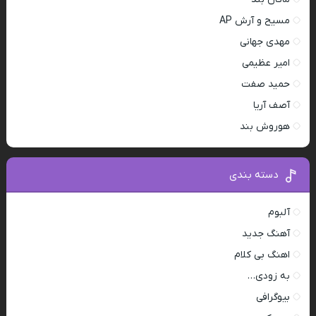
مسیح و آرش AP
مهدی جهانی
امیر عظیمی
حمید صفت
آصف آریا
هوروش بند
دسته بندی
آلبوم
آهنگ جدید
اهنگ بی کلام
به زودی…
بیوگرافی