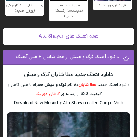
فرزاد فرزین - کلبه
مهراد جم - منو
رضا صادقی - یه کاری کن
نمیشناسه (نسخه
(ورژن جدید)
کامل)
همه آهنگ های Ata Shayan
دانلود آهنگ گرگ و میش از عطا شایان + متن آهنگ
دانلود آهنگ جدید عطا شایان گرگ و میش
دانلود اهنگ جدید
عطا شایان
به نام
گرگ و میش
همراه با متن کامل و
کیفیت 320 از رسانه ی
کاشان موزیک
Download New Music by Ata Shayan called Gorg o Mish