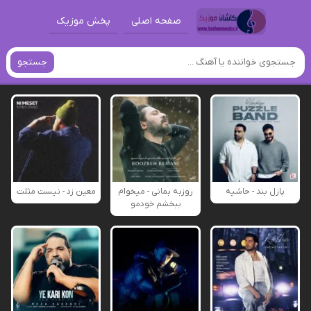
صفحه اصلی
پخش موزیک
جستجو
پازل بند - حاشیه
روزبه بمانی - میخوام
معین زد - نیست مثلت
ببخشم خودمو