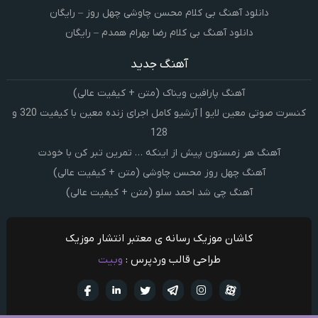
دانلود آهنگ بی کلام محسن چاوشی چهل روز – رایگان
دانلود آهنگ بی کلام رضا بهرام همدم – رایگان
آهنگ جدید
آهنگ پارافین ویناک (متن + کیفیت عالی)
کنسرت صوتی معین لایو | آرشیو کامل اجرای زنده معین با کیفیت 320 و
128
آهنگ هر زمستون پیش از اینکه … تمرین تبر کن با خودت
آهنگ چهل روز محسن چاوشی (متن + کیفیت عالی)
آهنگ چی شد احمد سلو (متن + کیفیت عالی)
کاشان موزیک رسانه ی معتبر انتشار موزیک
طراحی قالب وردپرس :
وبیت
آپارات
تلگرام
تويتر
اینستاگرام
لینکدین
فيسبو