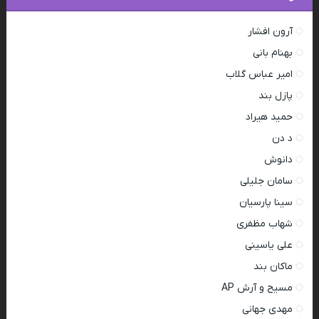
آرون افشار
بهنام بانی
امیر عباس گلاب
پازل بند
حمید هیراد
د دن
دانوش
سامان جلیلی
سینا پارسیان
شهاب مظفری
علی یاسینی
ماکان بند
مسیح و آرش AP
مهدی جهانی