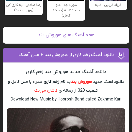
فرزاد فرزین - کلبه
مهراد جم - منو
رضا صادقی - یه کاری کن
نمیشناسه (نسخه
(ورژن جدید)
کامل)
همه آهنگ های هوروش بند
دانلود آهنگ زخم کاری از هوروش بند + متن آهنگ
دانلود آهنگ جدید هوروش بند زخم کاری
دانلود اهنگ جدید
هوروش بند
به نام
زخم کاری
همراه با متن کامل و
کیفیت 320 از رسانه ی
کاشان موزیک
Download New Music by Hoorosh Band called Zakhme Kari