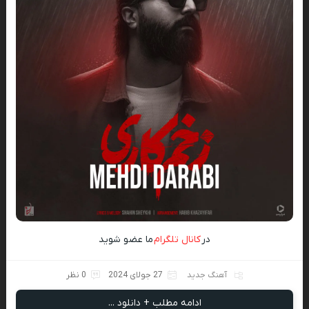
در
کانال تلگرام
ما عضو شوید
آهنگ جدید
27 جولای 2024
0 نظر
ادامه مطلب + دانلود ...