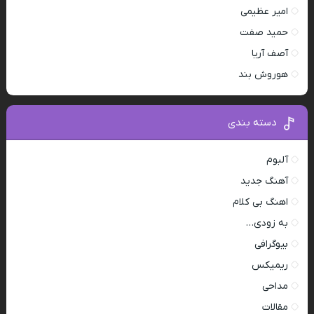
امیر عظیمی
حمید صفت
آصف آریا
هوروش بند
دسته بندی
آلبوم
آهنگ جدید
اهنگ بی کلام
به زودی…
بیوگرافی
ریمیکس
مداحی
مقالات