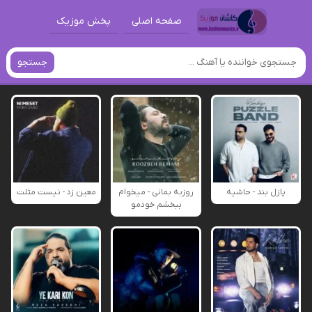
صفحه اصلی
پخش موزیک
جستجو
پازل بند - حاشیه
روزبه بمانی - میخوام
معین زد - نیست مثلت
ببخشم خودمو