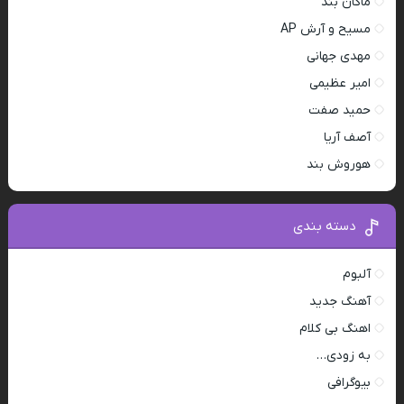
ماکان بند
مسیح و آرش AP
مهدی جهانی
امیر عظیمی
حمید صفت
آصف آریا
هوروش بند
دسته بندی
آلبوم
آهنگ جدید
اهنگ بی کلام
به زودی…
بیوگرافی