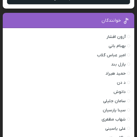
خوانندگان
آرون افشار
بهنام بانی
امیر عباس گلاب
پازل بند
حمید هیراد
د دن
دانوش
سامان جلیلی
سینا پارسیان
شهاب مظفری
علی یاسینی