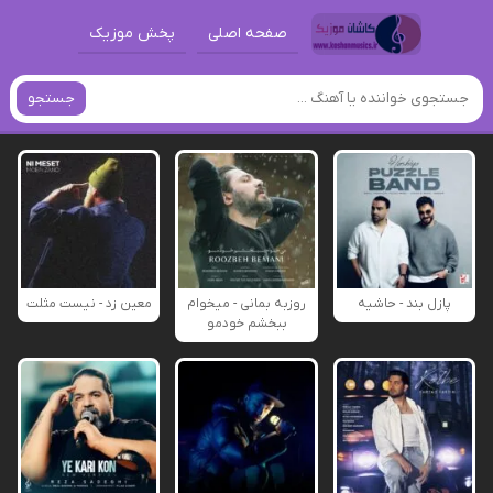
صفحه اصلی
پخش موزیک
جستجو
پازل بند - حاشیه
روزبه بمانی - میخوام
معین زد - نیست مثلت
ببخشم خودمو