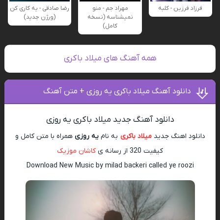
فرزاد فرزین - کلبه
مهراد جم - منو
رضا صادقی - یه کاری کن
نمیشناسه (نسخه
(ورژن جدید)
کامل)
همه آهنگ های میلاد باکری
دانلود آهنگ میلاد باکری یه روزی + متن آهنگ
دانلود آهنگ جدید میلاد باکری یه روزی
دانلود اهنگ جدید
میلاد باکری
به نام
یه روزی
همراه با متن کامل و
کیفیت 320 از رسانه ی
کاشان موزیک
Download New Music by milad backeri called ye roozi