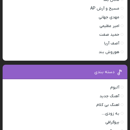
مسیح و آرش AP
مهدی جهانی
امیر عظیمی
حمید صفت
آصف آریا
هوروش بند
دسته بندی
آلبوم
آهنگ جدید
اهنگ بی کلام
به زودی…
بیوگرافی