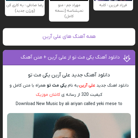
فرزاد فرزین - کلبه
مهراد جم - منو
رضا صادقی - یه کاری کن
نمیشناسه (نسخه
(ورژن جدید)
کامل)
همه آهنگ های علی آرین
دانلود آهنگ یکی مث تو از علی آرین + متن آهنگ
دانلود آهنگ جدید علی آرین یکی مث تو
دانلود اهنگ جدید
علی آرین
به نام
یکی مث تو
همراه با متن کامل و
کیفیت 320 از رسانه ی
کاشان موزیک
Download New Music by ali ariyan called yeki mese to