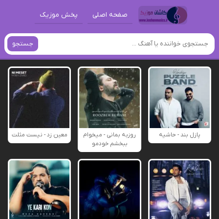
صفحه اصلی
پخش موزیک
جستجو
پازل بند - حاشیه
روزبه بمانی - میخوام
معین زد - نیست مثلت
ببخشم خودمو