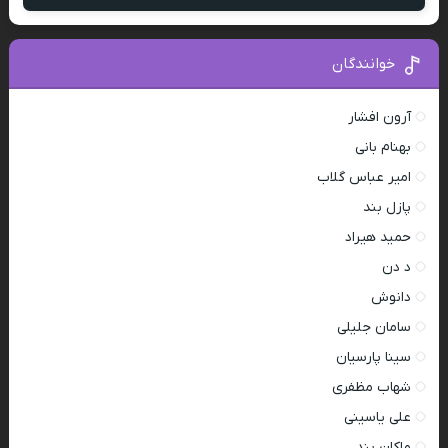
خوانندگان
آرون افشار
بهنام بانی
امیر عباس گلاب
پازل بند
حمید هیراد
د دن
دانوش
سامان جلیلی
سینا پارسیان
شهاب مظفری
علی یاسینی
ماکان بند