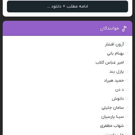
ادامه مطلب + دانلود ...
خوانندگان
آرون افشار
بهنام بانی
امیر عباس گلاب
پازل بند
حمید هیراد
د دن
دانوش
سامان جلیلی
سینا پارسیان
شهاب مظفری
علی یاسینی