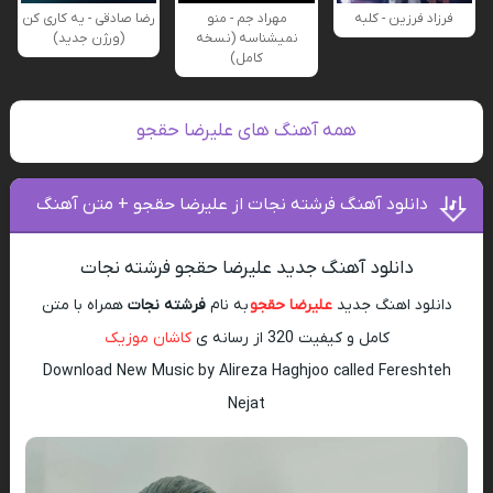
فرزاد فرزین - کلبه
مهراد جم - منو
رضا صادقی - یه کاری کن
نمیشناسه (نسخه
(ورژن جدید)
کامل)
همه آهنگ های علیرضا حقجو
دانلود آهنگ فرشته نجات از علیرضا حقجو + متن آهنگ
دانلود آهنگ جدید علیرضا حقجو فرشته نجات
دانلود اهنگ جدید
علیرضا حقجو
به نام
فرشته نجات
همراه با متن
کامل و کیفیت 320 از رسانه ی
کاشان موزیک
Download New Music by Alireza Haghjoo called Fereshteh
Nejat