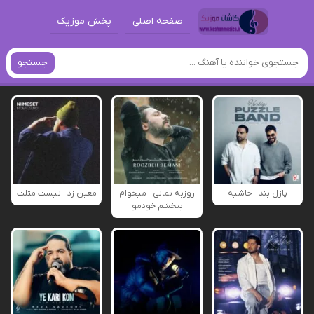
صفحه اصلی
پخش موزیک
جستجو
پازل بند - حاشیه
روزبه بمانی - میخوام
معین زد - نیست مثلت
ببخشم خودمو