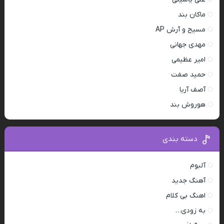
ماکان بند
مسیح و آرش AP
مهدی جهانی
امیر عظیمی
حمید صفت
آصف آریا
هوروش بند
دسته بندی
آلبوم
آهنگ جدید
اهنگ بی کلام
به زودی…