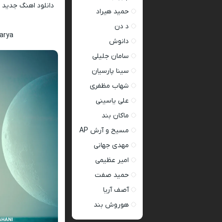
دانلود اهنگ جدید
حمید هیراد
د دن
arya
دانوش
سامان جلیلی
سینا پارسیان
شهاب مظفری
علی یاسینی
ماکان بند
مسیح و آرش AP
مهدی جهانی
امیر عظیمی
حمید صفت
آصف آریا
هوروش بند