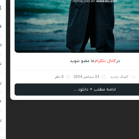
)
ق
ا
در
کانال تلگرام
ما عضو شوید
ت
آهنگ جدید
23 دسامبر 2024
0 نظر
ر
ادامه مطلب + دانلود ...
ع
ر