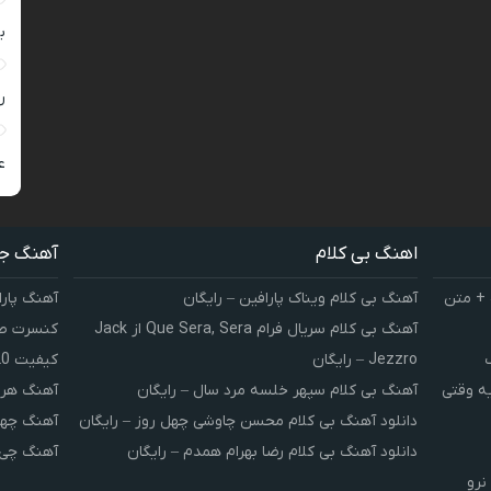
ب
ر
ع
اهنگ بی کلام
آهنگ ج
 + متن
آهنگ بی کلام ویناک پارافین – رایگان
آهنگ پارا
آهنگ بی کلام سریال فرام Que Sera, Sera از Jack
کنسرت صوت
Jezzro – رایگان
کیفیت 320 و 128
یه وقتی
آهنگ بی کلام سپهر خلسه مرد سال – رایگان
آهنگ هر 
دانلود آهنگ بی کلام محسن چاوشی چهل روز – رایگان
آهنگ چهل
دانلود آهنگ بی کلام رضا بهرام همدم – رایگان
آهنگ چی 
نرو