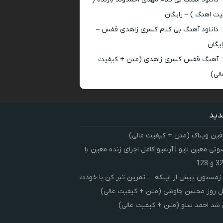
یت اهنگ ) – رایگان
دانلود آهنگ بی کلام کسری زاهدی قفس –
ایگان
آهنگ قفس کسری زاهدی (متن + کیفیت
الی)
دید
فین ویناک (متن + کیفیت عالی)
ی معین لایو | آرشیو کامل اجرای زنده معین با
زمستون پیش از اینکه … تمرین تبر کن با خودت
 روز محسن چاوشی (متن + کیفیت عالی)
شد احمد سلو (متن + کیفیت عالی)