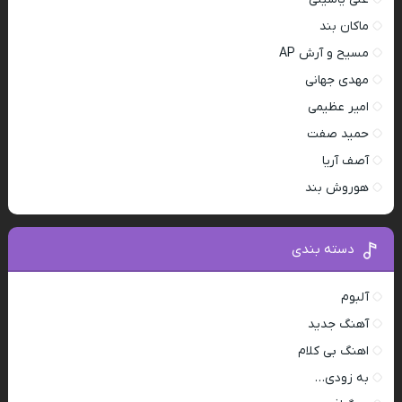
ماکان بند
مسیح و آرش AP
مهدی جهانی
امیر عظیمی
حمید صفت
آصف آریا
هوروش بند
دسته بندی
آلبوم
آهنگ جدید
اهنگ بی کلام
به زودی…