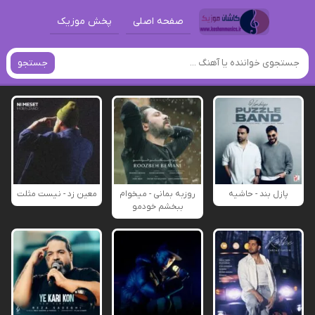
صفحه اصلی
پخش موزیک
جستجو
پازل بند - حاشیه
روزبه بمانی - میخوام
معین زد - نیست مثلت
ببخشم خودمو