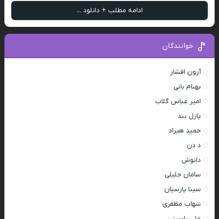
ادامه مطلب + دانلود ...
خوانندگان
آرون افشار
بهنام بانی
امیر عباس گلاب
پازل بند
حمید هیراد
د دن
دانوش
سامان جلیلی
سینا پارسیان
شهاب مظفری
علی یاسینی