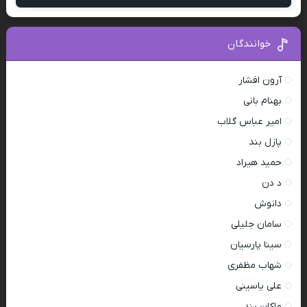
خوانندگان
آرون افشار
بهنام بانی
امیر عباس گلاب
پازل بند
حمید هیراد
د دن
دانوش
سامان جلیلی
سینا پارسیان
شهاب مظفری
علی یاسینی
ماکان بند