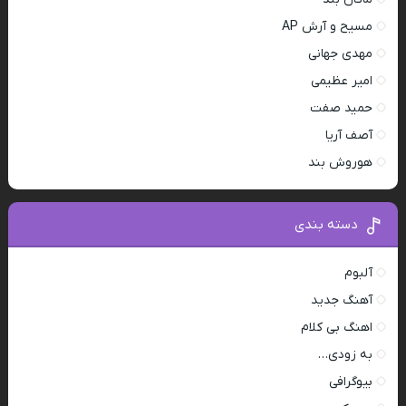
مسیح و آرش AP
مهدی جهانی
امیر عظیمی
حمید صفت
آصف آریا
هوروش بند
دسته بندی
آلبوم
آهنگ جدید
اهنگ بی کلام
به زودی…
بیوگرافی