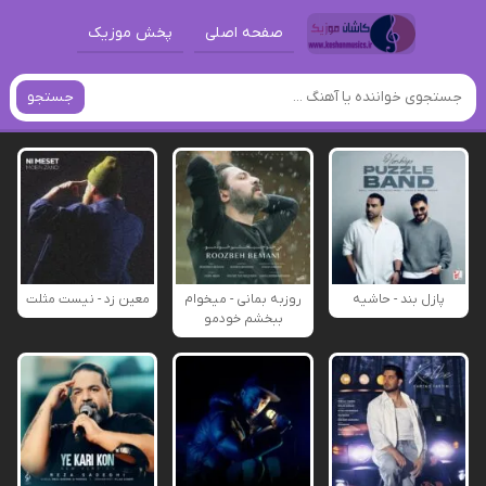
صفحه اصلی
پخش موزیک
جستجو
پازل بند - حاشیه
روزبه بمانی - میخوام
معین زد - نیست مثلت
ببخشم خودمو