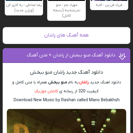
فرزاد فرزین - کلبه
مهراد جم - منو
رضا صادقی - یه کاری کن
نمیشناسه (نسخه
(ورژن جدید)
کامل)
همه آهنگ های راشان
دانلود آهنگ منو ببخش از راشان + متن آهنگ
دانلود آهنگ جدید راشان منو ببخش
دانلود اهنگ جدید
راشان
به نام
منو ببخش
همراه با متن کامل و
کیفیت 320 از رسانه ی
کاشان موزیک
Download New Music by Rashan called Mano Bebakhsh