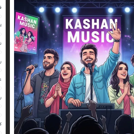
ق
ا
ت
ر
ع
ر
ک