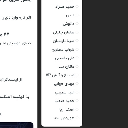
حمید هیراد
د دن
اگر تازه وارد دنیای
م
دانوش
سامان جلیلی
## چرا
سینا پارسیان
دنیای موسیقی امر
شهاب مظفری
علی یاسینی
ماکان بند
مسیح و آرش AP
از اینستاگرام
مهدی جهانی
امیر عظیمی
به کیفیت آهنگت ا
حمید صفت
آصف آریا
مث
هوروش بند