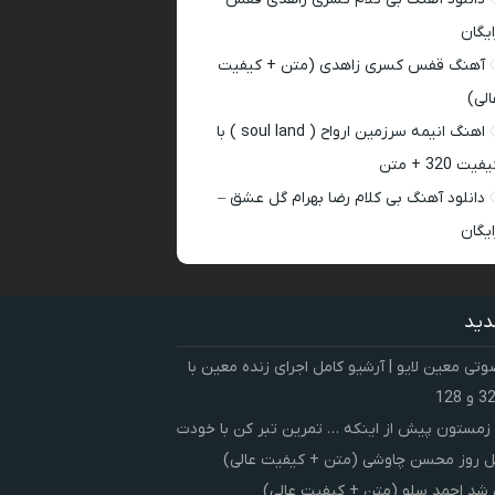
ایگان
آهنگ قفس کسری زاهدی (متن + کیفیت
الی)
اهنگ انیمه سرزمین ارواح ( soul land ) با
فیت 320 + متن
دانلود آهنگ بی کلام رضا بهرام گل عشق –
ایگان
دید
ی معین لایو | آرشیو کامل اجرای زنده معین با
زمستون پیش از اینکه … تمرین تبر کن با خودت
 روز محسن چاوشی (متن + کیفیت عالی)
شد احمد سلو (متن + کیفیت عالی)