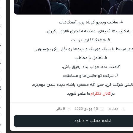
–
4. ساخت ویدیو کوتاه برای آهنگ‌هات
ا
کلیپ ۱۵ ثانیه‌ای، ممکنه انفجاری فالوور بگیری.
5. هشتگ‌گذاری درست
ر
 مرتبط با سبک موزیک و ترندها رو بذار. الکی نچسبون.
6. تعامل با مخاطب
ر
کامنت بده، جواب بده، رفیق باش.
7. شرکت تو چالش‌ها و مسابقات
لشی شرکت کن، حتی اگه مسخره باشه؛ دیده شدن مهم‌تره.
)
در
کانال تلگرام
ما عضو شوید
ر
مقالات
15 جولای 2025
0 نظر
ادامه مطلب + دانلود ...
ب