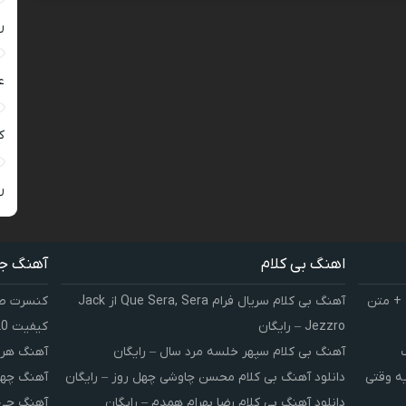
ر
ع
کی
ر
اهنگ بی کلام
آهنگ ج
 + متن
آهنگ بی کلام سریال فرام Que Sera, Sera از Jack
کنسرت صوت
Jezzro – رایگان
کیفیت 320 و 128
آهنگ بی کلام سپهر خلسه مرد سال – رایگان
آهنگ هر 
یه وقتی
دانلود آهنگ بی کلام محسن چاوشی چهل روز – رایگان
آهنگ چهل
دانلود آهنگ بی کلام رضا بهرام همدم – رایگان
آهنگ چی 