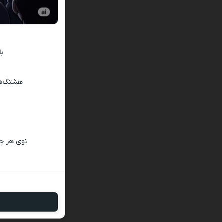
با یه 
هشتگ‌های
توی هر چا