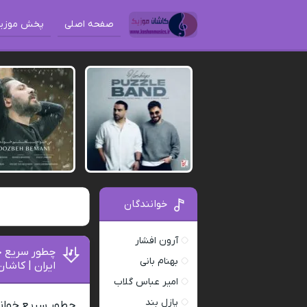
صفحه اصلی
پخش موزی
خوانندگان
آرون افشار
چطور سریع خو
بهنام بانی
ایران | کاشا
امیر عباس گلاب
پازل بند
چطور سریع خوانند