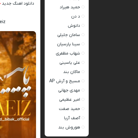
دانلود اهنگ جدید
ح
حمید هیراد
د دن
eiz
دانوش
سامان جلیلی
سینا پارسیان
شهاب مظفری
علی یاسینی
ماکان بند
مسیح و آرش AP
مهدی جهانی
امیر عظیمی
حمید صفت
آصف آریا
هوروش بند