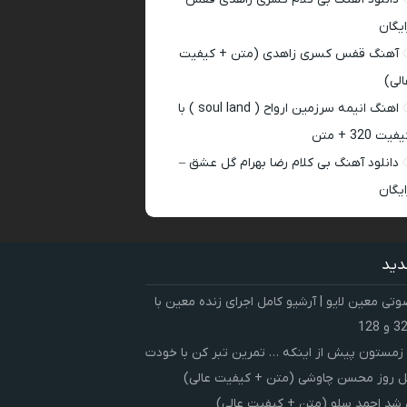
ایگان
آهنگ قفس کسری زاهدی (متن + کیفیت
الی)
اهنگ انیمه سرزمین ارواح ( soul land ) با
فیت 320 + متن
دانلود آهنگ بی کلام رضا بهرام گل عشق –
ایگان
دید
ی معین لایو | آرشیو کامل اجرای زنده معین با
زمستون پیش از اینکه … تمرین تبر کن با خودت
 روز محسن چاوشی (متن + کیفیت عالی)
شد احمد سلو (متن + کیفیت عالی)