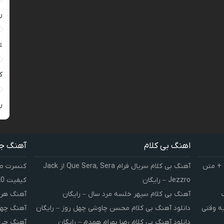
ر
ع
کی
ر
اهنگ بی کلام
آهنگ ج
 + متن
آهنگ بی کلام سریال فرام Que Sera, Sera از Jack
کنسرت صوت
Jezzro – رایگان
کیفیت 320 و 128
آهنگ بی کلام سپهر خلسه مرد سال – رایگان
آهنگ هر 
یه وقتی
دانلود آهنگ بی کلام محسن چاوشی چهل روز – رایگان
آهنگ چهل
دانلود آهنگ بی کلام رضا بهرام همدم – رایگان
آهنگ چی 