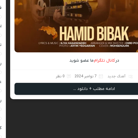
ق
ا
ت
در
کانال تلگرام
ما عضو شوید
ر
آهنگ جدید
7 نوامبر 2024
0 نظر
ع
ادامه مطلب + دانلود ...
ر
ک