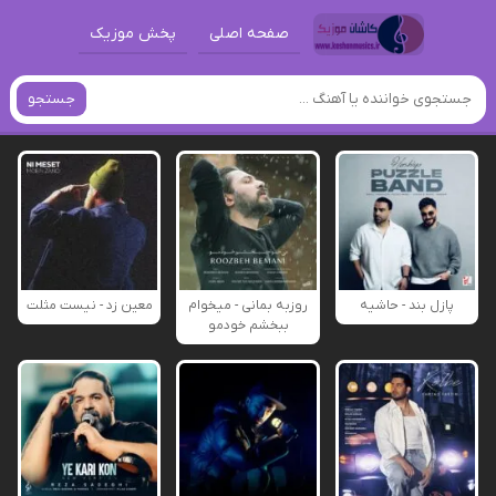
صفحه اصلی
پخش موزیک
جستجو
پازل بند - حاشیه
روزبه بمانی - میخوام
معین زد - نیست مثلت
ببخشم خودمو