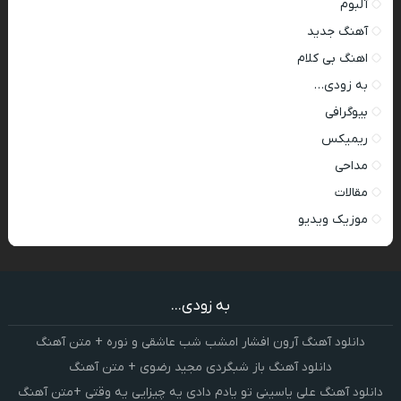
آلبوم
آهنگ جدید
اهنگ بی کلام
به زودی…
بیوگرافی
ریمیکس
مداحی
مقالات
موزیک ویدیو
به زودی...
دانلود آهنگ آرون افشار امشب شب عاشقی و نوره + متن آهنگ
دانلود آهنگ باز شبگردی مجید رضوی + متن آهنگ
دانلود آهنگ علی یاسینی تو یادم دادی یه چیزایی یه وقتی +متن آهنگ