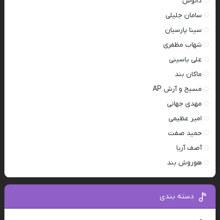
دانوش
سامان جلیلی
سینا پارسیان
شهاب مظفری
علی یاسینی
ماکان بند
مسیح و آرش AP
مهدی جهانی
امیر عظیمی
حمید صفت
آصف آریا
هوروش بند
دسته بندی