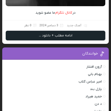
در
کانال تلگرام
ما عضو شوید
آهنگ جدید
3 دسامبر 2024
0 نظر
ادامه مطلب + دانلود ...
خوانندگان
آرون افشار
بهنام بانی
امیر عباس گلاب
پازل بند
حمید هیراد
د دن