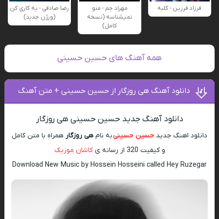
فرزاد فرزین - کلبه
مهراد جم - منو
رضا صادقی - یه کاری کن
نمیشناسه (نسخه
(ورژن جدید)
کامل)
همه آهنگ های حسین حسینی
دانلود آهنگ هی روزگار از حسین حسینی + متن آهنگ
دانلود آهنگ جدید حسین حسینی هی روزگار
دانلود اهنگ جدید
حسین حسینی
به نام
هی روزگار
همراه با متن کامل
و کیفیت 320 از رسانه ی
کاشان موزیک
Download New Music by Hossein Hosseini called Hey Ruzegar